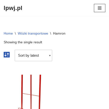
lpwj.pl
Przejdź
do
treści
Home
\
Wózki transportowe
\
Hamron
Showing the single result