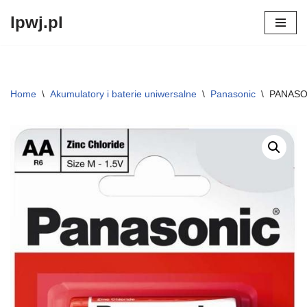
lpwj.pl
Przejdź
do
treści
Home
\
Akumulatory i baterie uniwersalne
\
Panasonic
\
PANASON