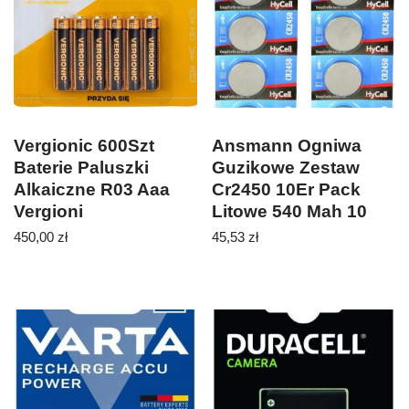
Vergionic 600Szt
Ansmann Ogniwa
Baterie Paluszki
Guzikowe Zestaw
Alkaiczne R03 Aaa
Cr2450 10Er Pack
Vergioni
Litowe 540 Mah 10
Szt.
450,00
zł
45,53
zł