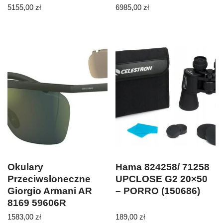
5155,00
zł
6985,00
zł
Okulary
Hama 824258/ 71258
Przeciwsłoneczne
UPCLOSE G2 20×50
Giorgio Armani AR
– PORRO (150686)
8169 59606R
1583,00
zł
189,00
zł