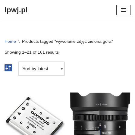
lpwj.pl
Przejdź
do
treści
Home
\
Products tagged “wywołanie zdjęć zielona góra”
Showing 1–21 of 161 results