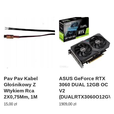
Pav Pav Kabel
ASUS GeForce RTX
Głośnikowy Z
3060 DUAL 12GB OC
Wtykiem Rca
V2
2X0,75Mm, 1M
(DUALRTX3060O12GV2
(38059)
15,00
zł
1909,00
zł