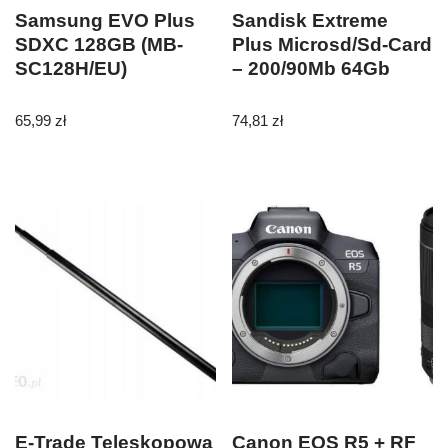
Samsung EVO Plus
Sandisk Extreme
SDXC 128GB (MB-
Plus Microsd/Sd-Card
SC128H/EU)
– 200/90Mb 64Gb
65,99
zł
74,81
zł
E-Trade Teleskopowa
Canon EOS R5 + RF