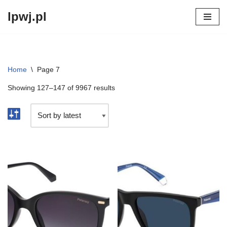
lpwj.pl
Przejdź
do
treści
Home
\
Page 7
Showing 127–147 of 9967 results