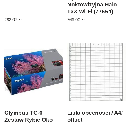
Noktowizyjna Halo
13X Wi-Fi (77664)
283,07
zł
949,00
zł
Olympus TG‑6
Lista obecności / A4/
Zestaw Rybie Oko
offset