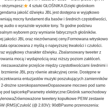
 otrzymujesz:
4 sztuki GŁOŚNIKA:Dzięki głośnikom
gendarna jakość dźwięku JBL jest dostępna w wyjątkowo
ewniają mocny fundament dla basów i średnich częstotliwości,
nę audio o wyraziste wysokie tony. To godne podziwu
 idealnym wyborem przy wymianie fabrycznych głośników.
j jakości JBL oraz niezrównanej ceny.Formowana wtryskowo
ała opracowana z myślą o najwyższej trwałości i czułości.
oraz wyjątkowy charakter dźwięku. Zbalansowany tweeter z
erowania mocą i wydajnością oraz niższy poziom zakłóceń.
 niezauważalne przejście między częstotliwościami średnimi i
e brzmienie JBL przy równie atrakcyjnej cenie. Dostępne w
 oczekiwania entuzjastów muzyki poszukujących zamienników
iki 2-drożne szerokopasmoweDopasowane mocowo pod samo
ę pod tapicerkęParametry elektryczne:Głośnik samochodowy
pylenowaZrównoważone tweetery kopułkowe PEIW zestawie
5W (RMS)Czułość (@ 2.83V): 90dBPasmo przenoszenia: