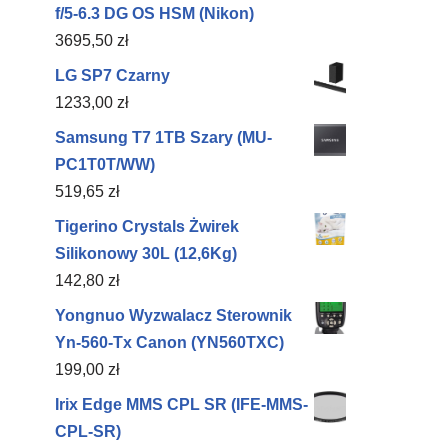
f/5-6.3 DG OS HSM (Nikon)
3695,50
zł
LG SP7 Czarny
1233,00
zł
Samsung T7 1TB Szary (MU-
PC1T0T/WW)
519,65
zł
Tigerino Crystals Żwirek
Silikonowy 30L (12,6Kg)
142,80
zł
Yongnuo Wyzwalacz Sterownik
Yn-560-Tx Canon (YN560TXC)
199,00
zł
Irix Edge MMS CPL SR (IFE-MMS-
CPL-SR)