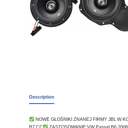
Description
NOWE GŁOŚNIKI ZNANEJ FIRMY JBL W K
B7 CC
ZASTOSOWANIE:VW Passat B6 2006-> dr