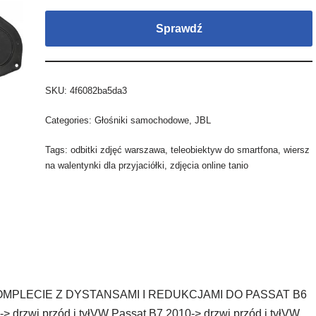
Sprawdź
SKU:
4f6082ba5da3
Categories:
Głośniki samochodowe
,
JBL
Tags:
odbitki zdjęć warszawa
,
teleobiektyw do smartfona
,
wiersz
na walentynki dla przyjaciółki
,
zdjęcia online tanio
OMPLECIE Z DYSTANSAMI I REDUKCJAMI DO PASSAT B6
zwi przód i tyłVW Passat B7 2010-> drzwi przód i tyłVW