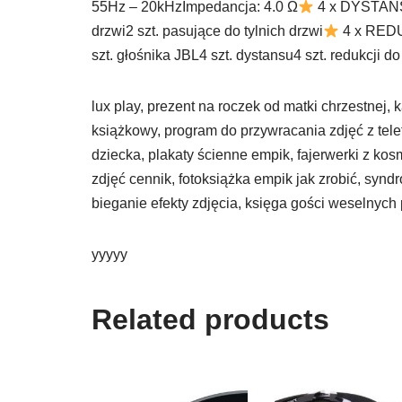
55Hz – 20kHzImpedancja: 4.0 Ω
4 x DYSTANSE
drzwi2 szt. pasujące do tylnich drzwi
4 x RED
szt. głośnika JBL4 szt. dystansu4 szt. redukcji do 
lux play, prezent na roczek od matki chrzestnej, 
książkowy, program do przywracania zdjęć z tel
dziecka, plakaty ścienne empik, fajerwerki z kos
zdjęć cennik, fotoksiążka empik jak zrobić, synd
bieganie efekty zdjęcia, księga gości weselnych
yyyyy
Related products