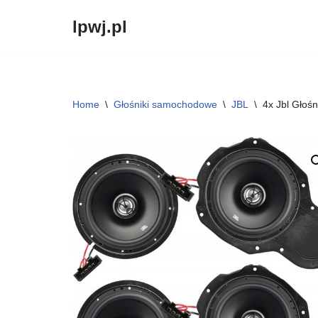
lpwj.pl
Przejdź
do
treści
Home
\
Głośniki samochodowe
\
JBL
\
4x Jbl Głoś