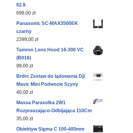
f/2.8
699,00
zł
Panasonic SC-MAX3500EK
czarny
2399,00
zł
Tamron Lens Hood 16-300 VC
(B016)
99,00
zł
Brdrc Zestaw do lądowania Dji
Mavic Mini Podwozie Szyny
40,00
zł
Massa Parasolka 2W1
Rozpraszająco-Odbijająca 110Cm
35,00
zł
Obiektyw Sigma C 100-400mm