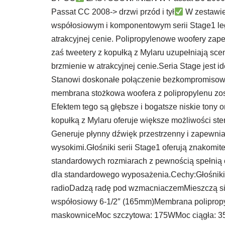
Passat CC 2008-> drzwi przód i tył
W zestawie
współosiowym i komponentowym serii Stage1 le
atrakcyjnej cenie. Polipropylenowe woofery zap
zaś tweetery z kopułką z Mylaru uzupełniają sce
brzmienie w atrakcyjnej cenie.Seria Stage jest
Stanowi doskonałe połączenie bezkompromisowe
membrana stożkowa woofera z polipropylenu zost
Efektem tego są głębsze i bogatsze niskie tony 
kopułką z Mylaru oferuje większe możliwości st
Generuje płynny dźwięk przestrzenny i zapewnia
wysokimi.Głośniki serii Stage1 oferują znakomit
standardowych rozmiarach z pewnością spełnią
dla standardowego wyposażenia.Cechy:Głośn
radioDadzą radę pod wzmacniaczemMieszczą si
współosiowy 6-1/2″ (165mm)Membrana polipro
maskowniceMoc szczytowa: 175WMoc ciągła: 3