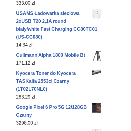
333,00
zł
USAMS Ładowarka sieciowa
2xUSB T20 2,1A round
biały/white Fast Charging CC80TC01
(US-CC080)
14,34
zł
Cullmann Alpha 1800 Mobile Bt
171,12
zł
Kyocera Toner do Kyocera
TASKalfa 2553ci Czarny
(1T02L70NL0)
283,29
zł
Google Pixel 6 Pro 5G 12/128GB
Czarny
3298,00
zł