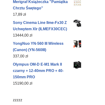
Merigraf Książeczka "Pamiątka
Chrztu Śwętego"
17,89
zł
Sony Cinema Line Ilme-Fx30 Z
Uchwytem Xlr (ILMEFX30CEC)
13444,00
zł
YongNuo YN-560 III Wireless
(Canon) (YN-560III)
337,00
zł
Olympus OM-D E-M1 Mark II
czarny + 12-40mm PRO + 40-
150mm PRO
15190,00
zł
zzzzz