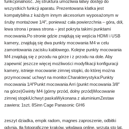
funkcjonalność. Jej struktura umożliwia łatwy dostęp do
wszystkich funkcji aparatu. Prezentowana klatka jest
kompatybilna z każdym innym akcesorium wyposażonym w
śruby montażowe 1/4″, ponieważ cała powierzchnia – góra, dół,
lewa strona i prawa strona – jest pokryta takimi punktami
mocowania.Po stronie gdzie znajdują się wejścia HDMI i USB
kamery, znajdują się dwa punkty mocowania M4 w celu
zamontowania zacisku kablowego. Kolejne punkty mocowania
M4 znajdują się z przodu na górze i z przodu na dole. Aby
zapewnić jeszcze więcej możliwości modyfikacji konfiguracji
kamery, istnieje mocowanie zimnej stopki, do której można
przymocować uchwyt na monitor.Charakterystyka:Punkty
mocowania 1/4″Punkt mocowania Arri (punkt mocowania 3/8″
na górze)Gwinty M4 (górny przód, dolny przód)Mocowanie
zimnej stopkiUchwyt paskaWykonana z aluminiumZestaw
zawiera: 1szt. 8Sinn Cage Panasonic GH6
zeszyt dziadka, empik radom, magnes zaproszenie, odbitki
gdynia, tła fotograficzne kraków, włodawa online, wrzuta sto lat,