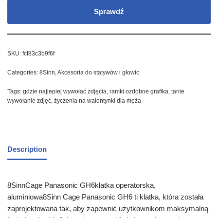
Sprawdź
SKU:
fcf83c3b9f6f
Categories:
8Sinn
,
Akcesoria do statywów i głowic
Tags:
gdzie najlepiej wywołać zdjęcia
,
ramki ozdobne grafika
,
tanie
wywołanie zdjęć
,
życzenia na walentynki dla męża
Description
8SinnCage Panasonic GH6klatka operatorska,
aluminiowa8Sinn Cage Panasonic GH6 ti klatka, która została
zaprojektowana tak, aby zapewnić użytkownikom maksymalną