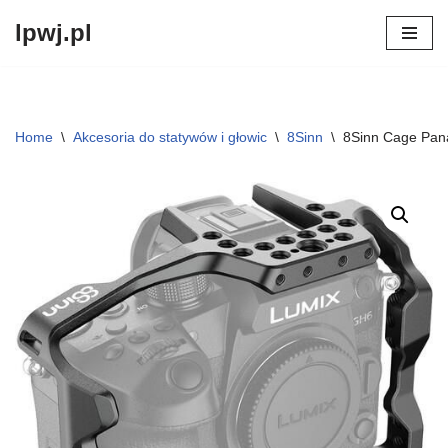
lpwj.pl
Przejdź
do
treści
Home
\
Akcesoria do statywów i głowic
\
8Sinn
\
8Sinn Cage Pana