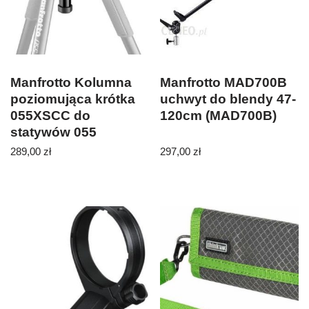
Manfrotto Kolumna
Manfrotto MAD700B
poziomująca krótka
uchwyt do blendy 47-
055XSCC do
120cm (MAD700B)
statywów 055
(055XSCC)
289,00
zł
297,00
zł