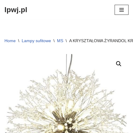
lpwj.pl
Przejdź
do
treści
Home
\
Lampy sufitowe
\
MS
\
A KRYSZTAŁOWA ŻYRANDOL KR