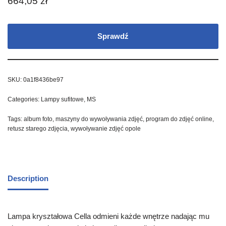
664,05
zł
Sprawdź
SKU:
0a1f8436be97
Categories:
Lampy sufitowe
,
MS
Tags:
album foto
,
maszyny do wywoływania zdjęć
,
program do zdjęć online
,
retusz starego zdjęcia
,
wywoływanie zdjęć opole
Description
Lampa kryształowa Cella odmieni każde wnętrze nadając mu