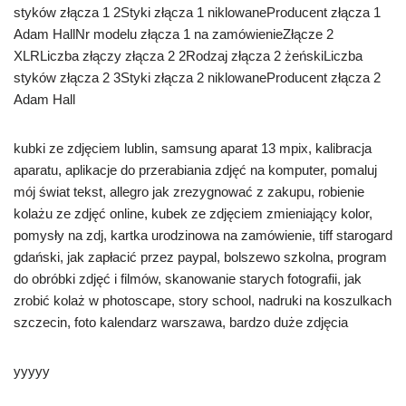
styków złącza 1 2Styki złącza 1 niklowaneProducent złącza 1
Adam HallNr modelu złącza 1 na zamówienieZłącze 2
XLRLiczba złączy złącza 2 2Rodzaj złącza 2 żeńskiLiczba
styków złącza 2 3Styki złącza 2 niklowaneProducent złącza 2
Adam Hall
kubki ze zdjęciem lublin, samsung aparat 13 mpix, kalibracja
aparatu, aplikacje do przerabiania zdjęć na komputer, pomaluj
mój świat tekst, allegro jak zrezygnować z zakupu, robienie
kolażu ze zdjęć online, kubek ze zdjęciem zmieniający kolor,
pomysły na zdj, kartka urodzinowa na zamówienie, tiff starogard
gdański, jak zapłacić przez paypal, bolszewo szkolna, program
do obróbki zdjęć i filmów, skanowanie starych fotografii, jak
zrobić kolaż w photoscape, story school, nadruki na koszulkach
szczecin, foto kalendarz warszawa, bardzo duże zdjęcia
yyyyy