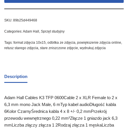
SKU:
89b25d449468
Categories:
Adam Hall
,
Sprzęt studyjny
Tags:
format zdjęcia 10x15
,
odbitka ze zdjęcia
,
powiększenie zdjęcia online
,
retusz starego zdjęcia
,
stare zniszczone zdjęcie
,
wydrukuj zdjęcia
Description
Adam Hall Cables K3 TFP 0600Cable 2 x XLR Female to 2 x
6,3 mm mono Jack Male, 6 mTyp kabel audioDługość kabla
6Kolor CzarnyŚrednica kabla 4 x 8 +/- 0,2 mmPrzekrój
przewodu wewnętrznego 0,22 mm²Złącze 1 gniazdo jack 6,3
mmLiczba złączy złącza 1 2Rodzaj złącza 1 męskaLiczba