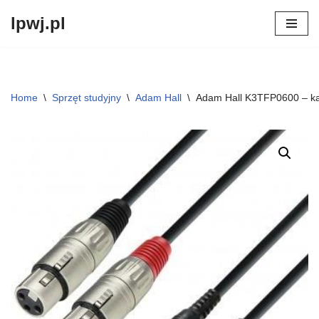
lpwj.pl
Przejdź
do
treści
Home
\
Sprzęt studyjny
\
Adam Hall
\
Adam Hall K3TFP0600 – ka