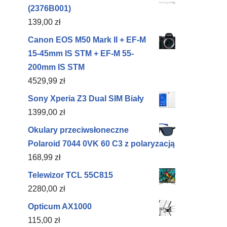
(2376B001)
139,00
zł
Canon EOS M50 Mark II + EF-M
15-45mm IS STM + EF-M 55-
200mm IS STM
4529,99
zł
Sony Xperia Z3 Dual SIM Biały
1399,00
zł
Okulary przeciwsłoneczne
Polaroid 7044 0VK 60 C3 z polaryzacją
168,99
zł
Telewizor TCL 55C815
2280,00
zł
Opticum AX1000
115,00
zł