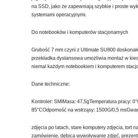
na SSD, jako że zapewniają szybkie i proste wy
systemami operacyjnymi.
Do notebooków i komputerów stacjonarnych
Grubość 7 mm czyni z Ultimate SU800 doskonał
przekładka dystansowa umożliwia montaż w kie
niemal każdym notebookiem i komputerem stacj
Dane techniczne:
Kontroler: SMIMasa: 47,5gTemperatura pracy: 0
85°COdporność na wstrząsy: 1500G/0,5 msGwara
zdjęcia po latach, stare komputery zdjęcia, tort 
zamówienie, dębica wywoływanie zdjęć, prezenty