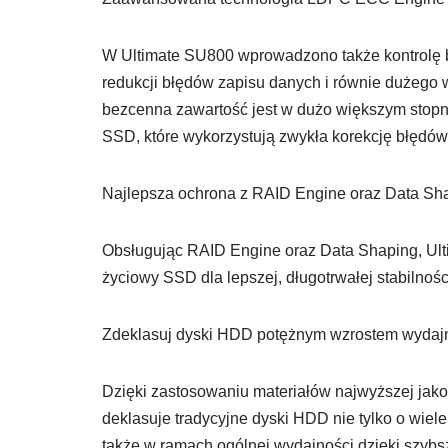
W Ultimate SU800 wprowadzono także kontrolę bit
redukcji błędów zapisu danych i równie dużego 
bezcenna zawartość jest w dużo większym stop
SSD, które wykorzystują zwykła korekcję błędó
Najlepsza ochrona z RAID Engine oraz Data Sh
Obsługując RAID Engine oraz Data Shaping, Ul
życiowy SSD dla lepszej, długotrwałej stabilności
Zdeklasuj dyski HDD potężnym wzrostem wydaj
Dzięki zastosowaniu materiałów najwyższej jak
deklasuje tradycyjne dyski HDD nie tylko o wie
także w ramach ogólnej wydajności dzięki szyb