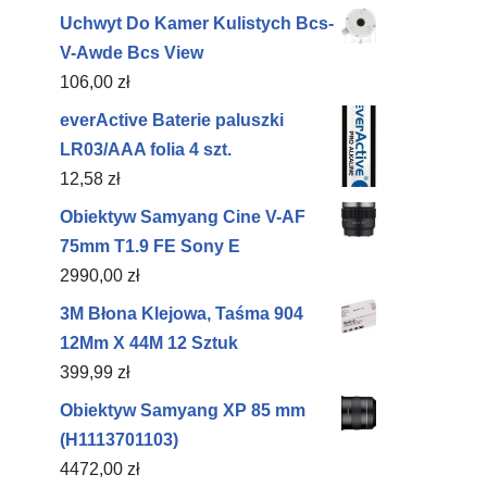
Uchwyt Do Kamer Kulistych Bcs-
V-Awde Bcs View
106,00
zł
everActive Baterie paluszki
LR03/AAA folia 4 szt.
12,58
zł
Obiektyw Samyang Cine V-AF
75mm T1.9 FE Sony E
2990,00
zł
3M Błona Klejowa, Taśma 904
12Mm X 44M 12 Sztuk
399,99
zł
Obiektyw Samyang XP 85 mm
(H1113701103)
4472,00
zł