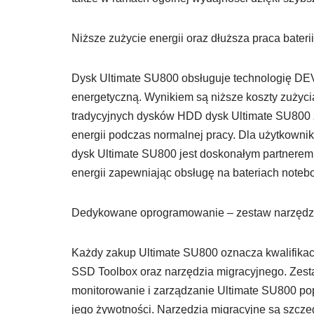
Niższe zużycie energii oraz dłuższa praca baterii
Dysk Ultimate SU800 obsługuje technologię DEV
energetyczną. Wynikiem są niższe koszty zużyci
tradycyjnych dysków HDD dysk Ultimate SU800 z
energii podczas normalnej pracy. Dla użytkowni
dysk Ultimate SU800 jest doskonałym partnerem
energii zapewniając obsługę na bateriach noteb
Dedykowane oprogramowanie – zestaw narzędzi
Każdy zakup Ultimate SU800 oznacza kwalifik
SSD Toolbox oraz narzędzia migracyjnego. Zes
monitorowanie i zarządzanie Ultimate SU800 popr
jego żywotności. Narzędzia migracyjne są szc