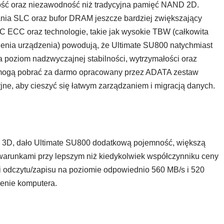
ość oraz niezawodność niż tradycyjna pamięć NAND 2D.
ania SLC oraz bufor DRAM jeszcze bardziej zwiększający
C ECC oraz technologie, takie jak wysokie TBW (całkowita
ienia urządzenia) powodują, że Ultimate SU800 natychmiast
a poziom nadzwyczajnej stabilności, wytrzymałości oraz
 mogą pobrać za darmo opracowany przez ADATA zestaw
e, aby cieszyć się łatwym zarządzaniem i migracją danych.
3D, dało Ultimate SU800 dodatkową pojemność, większą
warunkami przy lepszym niż kiedykolwiek współczynniku ceny
i odczytu/zapisu na poziomie odpowiednio 560 MB/s i 520
enie komputera.