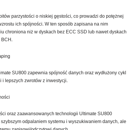
ów parzystości o niskiej gęstości, co prowadzi do potężnej
wzrostu ich spójności. W ten sposób zapisana na nim
niu chroniona niż w dyskach bez ECC SSD lub nawet dyskach
w BCH.
aping
timate SU800 zapewnia spójność danych oraz wydłużony cykl
 i lepszych zwrotów z inwestycji.
ności
ości oraz zaawansowanych technologii Ultimate SU800
le szybszym odpalaniem systemu i wyszukiwaniem danych, ale
szemu zapisowi/odczytowi danych.