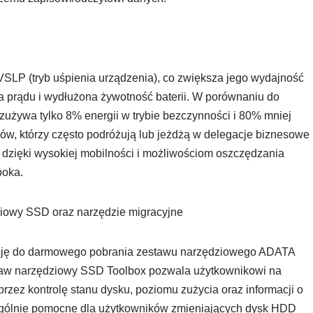
SLP (tryb uśpienia urządzenia), co zwiększa jego wydajność
a prądu i wydłużona żywotność baterii. W porównaniu do
używa tylko 8% energii w trybie bezczynności i 80% mniej
ków, którzy często podróżują lub jeżdżą w delegacje biznesowe
 dzięki wysokiej mobilności i możliwościom oszczędzania
ooka.
owy SSD oraz narzędzie migracyjne
ację do darmowego pobrania zestawu narzędziowego ADATA
taw narzędziowy SSD Toolbox pozwala użytkownikowi na
zez kontrolę stanu dysku, poziomu zużycia oraz informacji o
zególnie pomocne dla użytkowników zmieniających dysk HDD