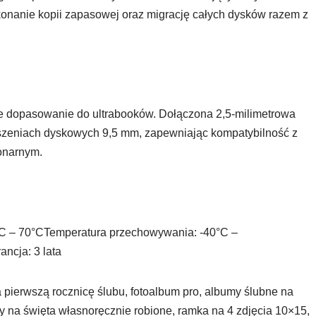
konanie kopii zapasowej oraz migrację całych dysków razem z
e dopasowanie do ultrabooków. Dołączona 2,5-milimetrowa
szeniach dyskowych 9,5 mm, zapewniając kompatybilność z
onarnym.
°C – 70°CTemperatura przechowywania: -40°C –
ncja: 3 lata
na pierwszą rocznicę ślubu, fotoalbum pro, albumy ślubne na
 na święta własnoręcznie robione, ramka na 4 zdjęcia 10×15,