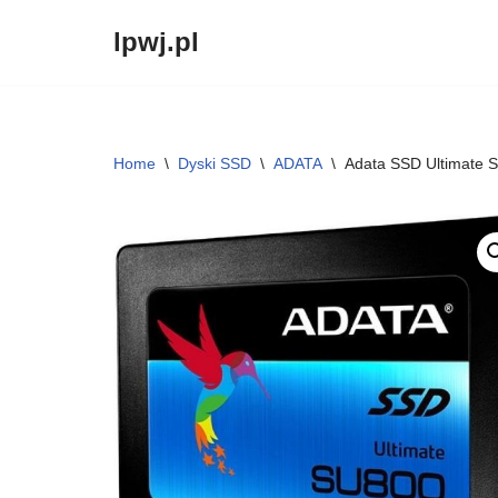
lpwj.pl
Przejdź
do
treści
Home
\
Dyski SSD
\
ADATA
\
Adata SSD Ultimate 