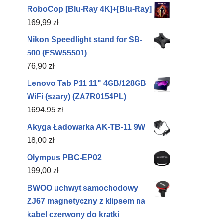
RoboCop [Blu-Ray 4K]+[Blu-Ray]
169,99
zł
Nikon Speedlight stand for SB-
500 (FSW55501)
76,90
zł
Lenovo Tab P11 11" 4GB/128GB
WiFi (szary) (ZA7R0154PL)
1694,95
zł
Akyga Ładowarka AK-TB-11 9W
18,00
zł
Olympus PBC‑EP02
199,00
zł
BWOO uchwyt samochodowy
ZJ67 magnetyczny z klipsem na
kabel czerwony do kratki