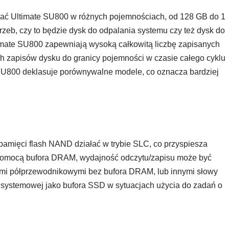
ać Ultimate SU800 w różnych pojemnościach, od 128 GB do 1
zeb, czy to będzie dysk do odpalania systemu czy też dysk do
mate SU800 zapewniają wysoką całkowitą liczbę zapisanych
ych zapisów dysku do granicy pojemności w czasie całego cyklu
U800 deklasuje porównywalne modele, co oznacza bardziej
pamięci flash NAND działać w trybie SLC, co przyspiesza
pomocą bufora DRAM, wydajność odczytu/zapisu może być
mi półprzewodnikowymi bez bufora DRAM, lub innymi słowy
 systemowej jako bufora SSD w sytuacjach użycia do zadań o