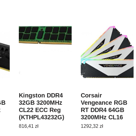
Kingston DDR4
Corsair
GB
32GB 3200MHz
Vengeance RGB
z
CL22 ECC Reg
RT DDR4 64GB
(KTHPL43232G)
3200MHz CL16
)
(CMN64GX4M4Z32
816,41
zł
1292,32
zł