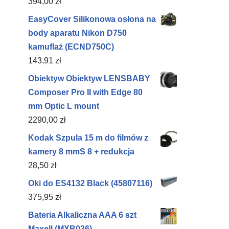
394,00
zł
EasyCover Silikonowa osłona na
body aparatu Nikon D750
kamuflaż (ECND750C)
143,91
zł
Obiektyw Obiektyw LENSBABY
Composer Pro II with Edge 80
mm Optic L mount
2290,00
zł
Kodak Szpula 15 m do filmów z
kamery 8 mmS 8 + redukcja
28,50
zł
Oki do ES4132 Black (45807116)
375,95
zł
00C16W)
Bateria Alkaliczna AAA 6 szt
Maxell (MXB036)