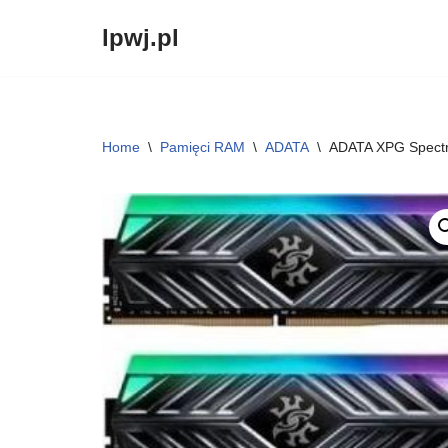
lpwj.pl
Przejdź
do
treści
Home
\
Pamięci RAM
\
ADATA
\
ADATA XPG Spect