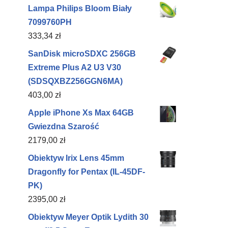
Lampa Philips Bloom Biały
7099760PH
333,34
zł
SanDisk microSDXC 256GB
Extreme Plus A2 U3 V30
(SDSQXBZ256GGN6MA)
403,00
zł
Apple iPhone Xs Max 64GB
Gwiezdna Szarość
2179,00
zł
Obiektyw Irix Lens 45mm
Dragonfly for Pentax (IL-45DF-
PK)
2395,00
zł
Obiektyw Meyer Optik Lydith 30