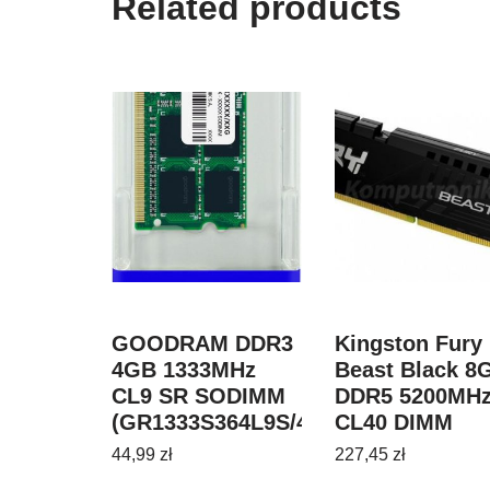
Related products
GOODRAM DDR3
Kingston Fury
4GB 1333MHz
Beast Black 8
CL9 SR SODIMM
DDR5 5200MH
(GR1333S364L9S/4G)
CL40 DIMM
(KF552C40BB8
44,99
zł
227,45
zł