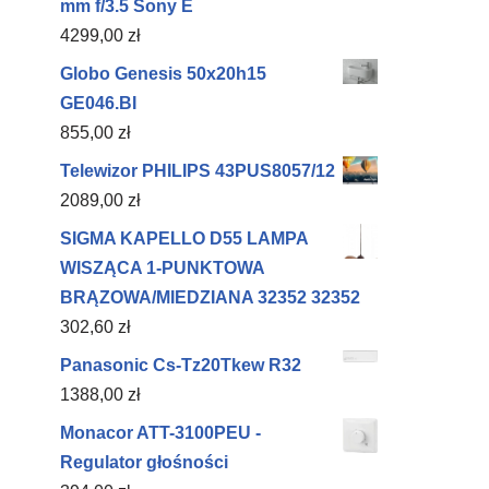
mm f/3.5 Sony E
4299,00
zł
Globo Genesis 50x20h15
GE046.BI
855,00
zł
Telewizor PHILIPS 43PUS8057/12
2089,00
zł
SIGMA KAPELLO D55 LAMPA
WISZĄCA 1-PUNKTOWA
BRĄZOWA/MIEDZIANA 32352 32352
302,60
zł
Panasonic Cs-Tz20Tkew R32
1388,00
zł
Monacor ATT-3100PEU -
Regulator głośności