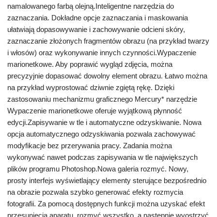
namalowanego farbą olejną.Inteligentne narzędzia do
zaznaczania. Dokładne opcje zaznaczania i maskowania
ułatwiają dopasowywanie i zachowywanie odcieni skóry,
zaznaczanie złożonych fragmentów obrazu (na przykład twarzy
i włosów) oraz wykonywanie innych czynności.Wypaczenie
marionetkowe. Aby poprawić wygląd zdjęcia, można
precyzyjnie dopasować dowolny element obrazu. Łatwo można
na przykład wyprostować dziwnie zgiętą rękę. Dzięki
zastosowaniu mechanizmu graficznego Mercury* narzędzie
Wypaczenie marionetkowe oferuje wyjątkową płynność
edycji.Zapisywanie w tle i automatyczne odzyskiwanie. Nowa
opcja automatycznego odzyskiwania pozwala zachowywać
modyfikacje bez przerywania pracy. Zadania można
wykonywać nawet podczas zapisywania w tle największych
plików programu Photoshop.Nowa galeria rozmyć. Nowy,
prosty interfejs wyświetlający elementy sterujące bezpośrednio
na obrazie pozwala szybko generować efekty rozmycia
fotografii. Za pomocą dostępnych funkcji można uzyskać efekt
przesunięcia aparatu, rozmyć wszystko, a następnie wyostrzyć