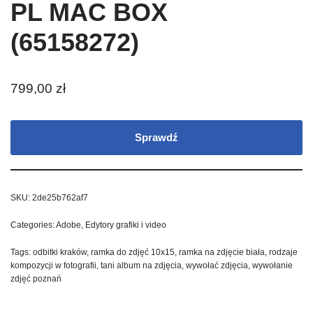
PL MAC BOX
(65158272)
799,00
zł
Sprawdź
SKU:
2de25b762af7
Categories:
Adobe
,
Edytory grafiki i video
Tags:
odbitki kraków
,
ramka do zdjęć 10x15
,
ramka na zdjęcie biała
,
rodzaje
kompozycji w fotografii
,
tani album na zdjęcia
,
wywołać zdjęcia
,
wywołanie
zdjęć poznań