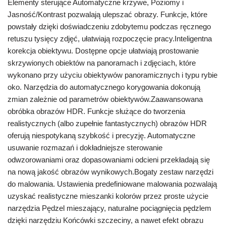
Elementy sterujące Automatyczne krzywe, Poziomy i
Jasność/Kontrast pozwalają ulepszać obrazy. Funkcje, które
powstały dzięki doświadczeniu zdobytemu podczas ręcznego
retuszu tysięcy zdjęć, ułatwiają rozpoczęcie pracy.Inteligentna
korekcja obiektywu. Dostępne opcje ułatwiają prostowanie
skrzywionych obiektów na panoramach i zdjęciach, które
wykonano przy użyciu obiektywów panoramicznych i typu rybie
oko. Narzędzia do automatycznego korygowania dokonują
zmian zależnie od parametrów obiektywów.Zaawansowana
obróbka obrazów HDR. Funkcje służące do tworzenia
realistycznych (albo zupełnie fantastycznych) obrazów HDR
oferują niespotykaną szybkość i precyzję. Automatyczne
usuwanie rozmazań i dokładniejsze sterowanie
odwzorowaniami oraz dopasowaniami odcieni przekładają się
na nową jakość obrazów wynikowych.Bogaty zestaw narzędzi
do malowania. Ustawienia predefiniowane malowania pozwalają
uzyskać realistyczne mieszanki kolorów przez proste użycie
narzędzia Pędzel mieszający, naturalne pociągnięcia pędzlem
dzięki narzędziu Końcówki szczeciny, a nawet efekt obrazu