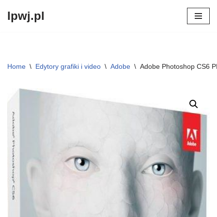
lpwj.pl
Przejdź
do
treści
Home
\
Edytory grafiki i video
\
Adobe
\
Adobe Photoshop CS6 P