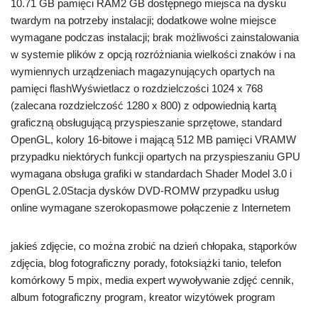
10.71 GB pamięci RAM2 GB dostępnego miejsca na dysku
twardym na potrzeby instalacji; dodatkowe wolne miejsce
wymagane podczas instalacji; brak możliwości zainstalowania
w systemie plików z opcją rozróżniania wielkości znaków i na
wymiennych urządzeniach magazynujących opartych na
pamięci flashWyświetlacz o rozdzielczości 1024 x 768
(zalecana rozdzielczość 1280 x 800) z odpowiednią kartą
graficzną obsługującą przyspieszanie sprzętowe, standard
OpenGL, kolory 16-bitowe i mającą 512 MB pamięci VRAMW
przypadku niektórych funkcji opartych na przyspieszaniu GPU
wymagana obsługa grafiki w standardach Shader Model 3.0 i
OpenGL 2.0Stacja dysków DVD-ROMW przypadku usług
online wymagane szerokopasmowe połączenie z Internetem
jakieś zdjęcie, co można zrobić na dzień chłopaka, stąporków
zdjęcia, blog fotograficzny porady, fotoksiążki tanio, telefon
komórkowy 5 mpix, media expert wywoływanie zdjęć cennik,
album fotograficzny program, kreator wizytówek program