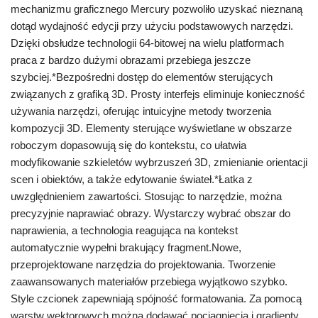
mechanizmu graficznego Mercury pozwoliło uzyskać nieznaną
dotąd wydajność edycji przy użyciu podstawowych narzędzi.
Dzięki obsłudze technologii 64-bitowej na wielu platformach
praca z bardzo dużymi obrazami przebiega jeszcze
szybciej.*Bezpośredni dostęp do elementów sterujących
związanych z grafiką 3D. Prosty interfejs eliminuje konieczność
używania narzędzi, oferując intuicyjne metody tworzenia
kompozycji 3D. Elementy sterujące wyświetlane w obszarze
roboczym dopasowują się do kontekstu, co ułatwia
modyfikowanie szkieletów wybrzuszeń 3D, zmienianie orientacji
scen i obiektów, a także edytowanie świateł.*Łatka z
uwzględnieniem zawartości. Stosując to narzędzie, można
precyzyjnie naprawiać obrazy. Wystarczy wybrać obszar do
naprawienia, a technologia reagująca na kontekst
automatycznie wypełni brakujący fragment.Nowe,
przeprojektowane narzędzia do projektowania. Tworzenie
zaawansowanych materiałów przebiega wyjątkowo szybko.
Style czcionek zapewniają spójność formatowania. Za pomocą
warstw wektorowych można dodawać pociągnięcia i gradienty