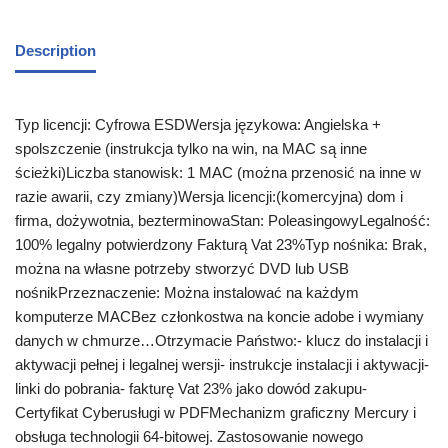
Description
Typ licencji: Cyfrowa ESDWersja językowa: Angielska +
spolszczenie (instrukcja tylko na win, na MAC są inne
ścieżki)Liczba stanowisk: 1 MAC (można przenosić na inne w
razie awarii, czy zmiany)Wersja licencji:(komercyjna) dom i
firma, dożywotnia, bezterminowaStan: PoleasingowyLegalność:
100% legalny potwierdzony Fakturą Vat 23%Typ nośnika: Brak,
można na własne potrzeby stworzyć DVD lub USB
nośnikPrzeznaczenie: Można instalować na każdym
komputerze MACBez członkostwa na koncie adobe i wymiany
danych w chmurze…Otrzymacie Państwo:- klucz do instalacji i
aktywacji pełnej i legalnej wersji- instrukcje instalacji i aktywacji-
linki do pobrania- fakturę Vat 23% jako dowód zakupu-
Certyfikat Cyberusługi w PDFMechanizm graficzny Mercury i
obsługa technologii 64-bitowej. Zastosowanie nowego