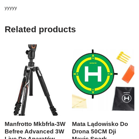
yyyyy
Related products
Manfrotto Mkbfrla-3W
Mata Lądowisko Do
Befree Advanced 3W
Drona 50CM Dji
Live Do Aparatów
Mavic Spark