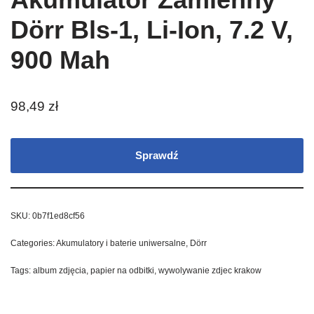
Dörr Bls-1, Li-Ion, 7.2 V,
900 Mah
98,49
zł
Sprawdź
SKU:
0b7f1ed8cf56
Categories:
Akumulatory i baterie uniwersalne
,
Dörr
Tags:
album zdjęcia
,
papier na odbitki
,
wywolywanie zdjec krakow