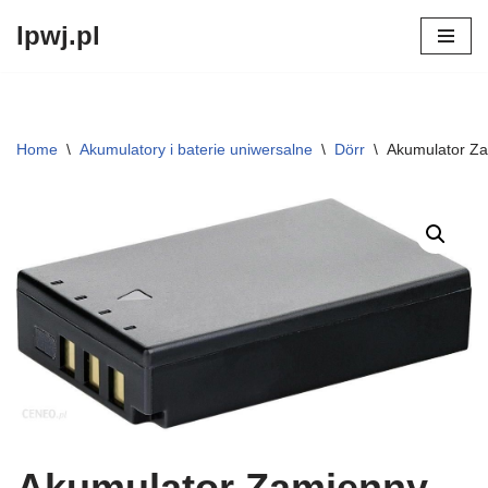
lpwj.pl
Przejdź
do
treści
Home
\
Akumulatory i baterie uniwersalne
\
Dörr
\
Akumulator Zam
Akumulator Zamienny