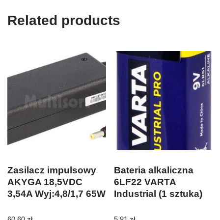
Related products
Zasilacz impulsowy
Bateria alkaliczna
AKYGA 18,5VDC
6LF22 VARTA
3,54A Wyj:4,8/1,7 65W
Industrial (1 sztuka)
60,60
zł
5,81
zł