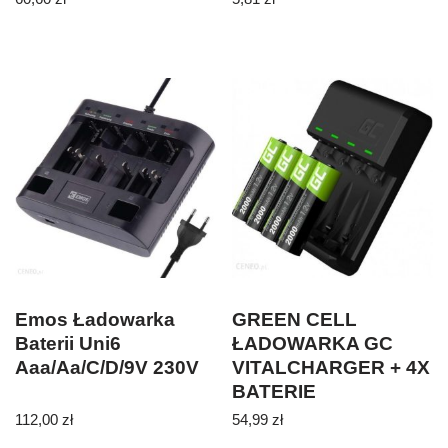
Emos Ładowarka
GREEN CELL
Baterii Uni6
ŁADOWARKA GC
Aaa/Aa/C/D/9V 230V
VITALCHARGER + 4X
BATERIE
AKUMULATORKI AA
112,00
zł
54,99
zł
2000MAH NI-MH