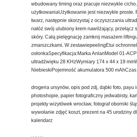
wbudowany timing oraz pracuje niezwykle cicho
użytkowaniaUżytkowanie jest niezwykle proste. P
twarz, następnie skorzystaj z oczyszczania ult
nałóż swój ulubiony krem nawilżający, przełącz
skóry. Całą pielęgnację zamknij masażem liftin
zmarszczkami. W zestawiepeelingEtui ochronne
osłonkaSpecyfikacja:Marka AnlanModel 01-AC
ultradźwięku 28 KHzWymiary 174 x 44 x 19 mmW
NiebieskiPojemność akumulatora 500 mAhCzas 
drogeria ursynów, opis pod zdj, dąbki foto, payu i
photoshopie, papier fotograficzny jedwabisty, kar
projekty wizytówek wrocław, fotograf oborniki ś
wywołanie zdjęć koszt, prezent na 45 urodziny dl
kalendarz