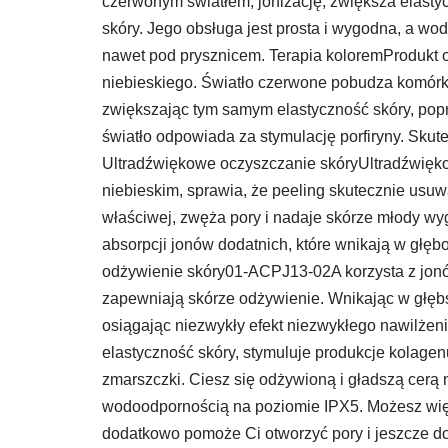
czerwonym światłem, jonizację, zwiększa elasty
skóry. Jego obsługa jest prosta i wygodna, a w
nawet pod prysznicem. Terapia koloremProdukt o
niebieskiego. Światło czerwone pobudza komór
zwiększając tym samym elastyczność skóry, popr
światło odpowiada za stymulację porfiryny. Skute
Ultradźwiękowe oczyszczanie skóryUltradźwięko
niebieskim, sprawia, że peeling skutecznie usuw
właściwej, zwęża pory i nadaje skórze młody wyg
absorpcji jonów dodatnich, które wnikają w głębo
odżywienie skóry01-ACPJ13-02A korzysta z jon
zapewniają skórze odżywienie. Wnikając w głęb
osiągając niezwykły efekt niezwykłego nawilżeni
elastyczność skóry, stymuluje produkcje kolagenu
zmarszczki. Ciesz się odżywioną i gładszą cerą
wodoodpornością na poziomie IPX5. Możesz więc 
dodatkowo pomoże Ci otworzyć pory i jeszcze do