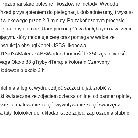
. Pożegnaj stare bolesne i kosztowne metody! Wygoda
rzed przystąpieniem do pielęgnacji, dokładnie umyj i wysusz
radźwiękowego przez 2-3 minuty. Po zakończonym procesie
 się na jony ujemne, które pomocą Ci w dogłębnym nawilżeniu
gującym, który modeluje cerę oraz pomaga w walce ze
Instrukcja obsługiKabel USBSilikonowa
PJ13-03AMateriał ABSWodoodporność IPX5Częstotliwość
aga Około 88 gTryby 4Terapia kolorem Czerwony,
ładowania około 3 h
nfolinia allegro, wydruk zdjęć szczecin, jak zrobić w
tki świąteczne ze zdjęciem dziecka online, cd partner opinie,
ląskie, formatowanie zdjęć, wywoływanie zdjęć swarzędz,
a taty, fotojoker de, układanka ze zdjęć, zaproszenia ślubne