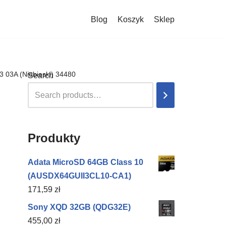
Blog
Koszyk
Sklep
13 03A (Niebieski) 34480
Search
Produkty
Adata MicroSD 64GB Class 10
(AUSDX64GUII3CL10-CA1)
171,59
zł
Sony XQD 32GB (QDG32E)
455,00
zł