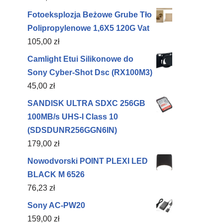
Fotoeksplozja Beżowe Grube Tło
Polipropylenowe 1,6X5 120G Vat
105,00
zł
Camlight Etui Silikonowe do
Sony Cyber-Shot Dsc (RX100M3)
45,00
zł
SANDISK ULTRA SDXC 256GB
100MB/s UHS-I Class 10
(SDSDUNR256GGN6IN)
179,00
zł
Nowodvorski POINT PLEXI LED
BLACK M 6526
76,23
zł
Sony AC-PW20
159,00
zł