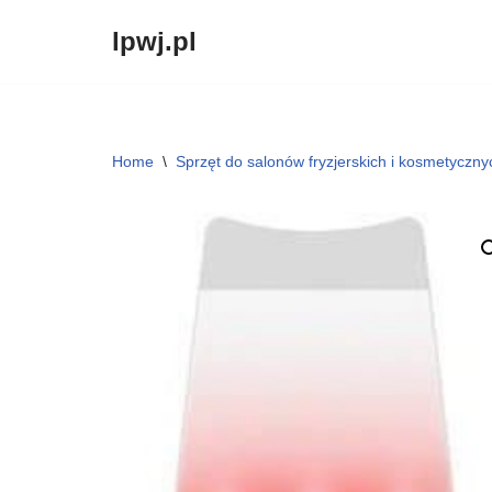
lpwj.pl
Przejdź
do
treści
Home
\
Sprzęt do salonów fryzjerskich i kosmetyczny