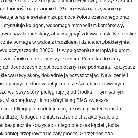
czność skóry oraz korzysta z ultradźwiękowego oczyszczania
odoodporność na poziomie IPX5, pozwala na używanie go
feruje terapię światłem za pomocą koloru czerwonego oraz
ki, stymuluje kolagen, wspomaga metabolizm komórkowy,
awia nawilżenie skóry, aby osiągnąć zdrowy blask. Niebieskie
cznie pomaga w walce z trądzikiem i działa antybakteryjnie.
we oczyszczanie 28000 Hz w połączeniu z terapią kolorem
a zaskórniki i inne zanieczyszczenia. Przenika do skóry
ląd. Jednocześnie jest bezpieczny i nie podrażnia. Korzysta z
kie warstwy skóry, dokładnie ją oczyszczając. Nawilżenie i
ów ujemnych, które w połączeniu ze światłem czerwonym
sze warstwy skóry, pielęgnuje ją od środka — tym samym
a. Mikroprądowy lifting skóryLifting EMS zwiększa
 oraz liftinguje i modeluje cerę, usuwając w ten sposób
 na dłużej! UdogodnieniaUrządzenie charakteryzuje się
bezpiecznie korzystać z niego podczas kąpieli, która
kładniej przeprowadzić cały proces. Sprzęt posiada