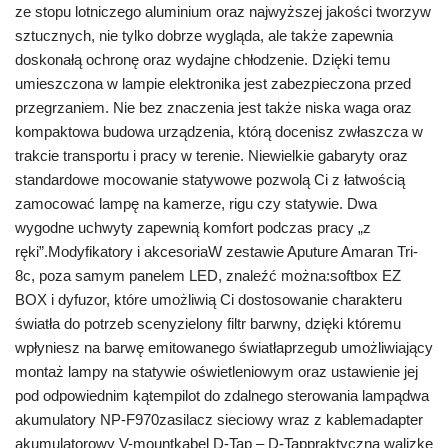
ze stopu lotniczego aluminium oraz najwyższej jakości tworzyw
sztucznych, nie tylko dobrze wygląda, ale także zapewnia
doskonałą ochronę oraz wydajne chłodzenie. Dzięki temu
umieszczona w lampie elektronika jest zabezpieczona przed
przegrzaniem. Nie bez znaczenia jest także niska waga oraz
kompaktowa budowa urządzenia, którą docenisz zwłaszcza w
trakcie transportu i pracy w terenie. Niewielkie gabaryty oraz
standardowe mocowanie statywowe pozwolą Ci z łatwością
zamocować lampę na kamerze, rigu czy statywie. Dwa
wygodne uchwyty zapewnią komfort podczas pracy „z
ręki”.Modyfikatory i akcesoriaW zestawie Aputure Amaran Tri-
8c, poza samym panelem LED, znaleźć można:softbox EZ
BOX i dyfuzor, które umożliwią Ci dostosowanie charakteru
światła do potrzeb scenyzielony filtr barwny, dzięki któremu
wpłyniesz na barwę emitowanego światłaprzegub umożliwiający
montaż lampy na statywie oświetleniowym oraz ustawienie jej
pod odpowiednim kątempilot do zdalnego sterowania lampądwa
akumulatory NP-F970zasilacz sieciowy wraz z kablemadapter
akumulatorowy V-mountkabel D-Tap – D-Tappraktyczną walizkę