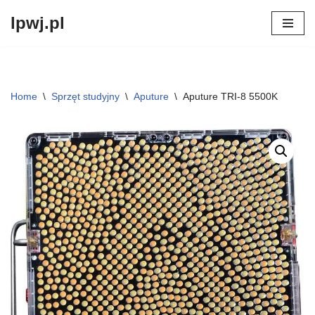
lpwj.pl
Przejdź
do
treści
Home
\
Sprzęt studyjny
\
Aputure
\
Aputure TRI-8 5500K