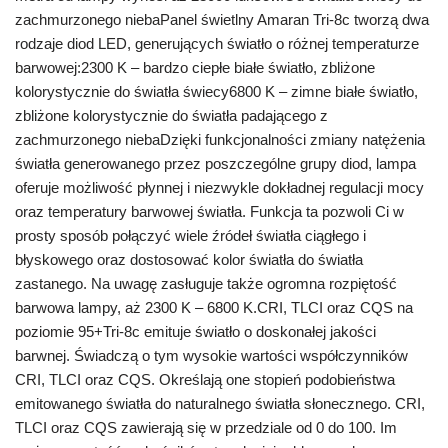
zachmurzonego niebaPanel świetlny Amaran Tri-8c tworzą dwa
rodzaje diod LED, generujących światło o różnej temperaturze
barwowej:2300 K – bardzo ciepłe białe światło, zbliżone
kolorystycznie do światła świecy6800 K – zimne białe światło,
zbliżone kolorystycznie do światła padającego z
zachmurzonego niebaDzięki funkcjonalności zmiany natężenia
światła generowanego przez poszczególne grupy diod, lampa
oferuje możliwość płynnej i niezwykle dokładnej regulacji mocy
oraz temperatury barwowej światła. Funkcja ta pozwoli Ci w
prosty sposób połączyć wiele źródeł światła ciągłego i
błyskowego oraz dostosować kolor światła do światła
zastanego. Na uwagę zasługuje także ogromna rozpiętość
barwowa lampy, aż 2300 K – 6800 K.CRI, TLCI oraz CQS na
poziomie 95+Tri-8c emituje światło o doskonałej jakości
barwnej. Świadczą o tym wysokie wartości współczynników
CRI, TLCI oraz CQS. Określają one stopień podobieństwa
emitowanego światła do naturalnego światła słonecznego. CRI,
TLCI oraz CQS zawierają się w przedziale od 0 do 100. Im