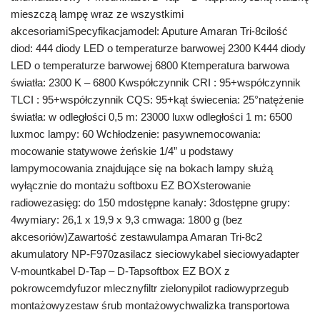
mieszczą lampę wraz ze wszystkimi
akcesoriamiSpecyfikacjamodel: Aputure Amaran Tri-8cilość
diod: 444 diody LED o temperaturze barwowej 2300 K444 diody
LED o temperaturze barwowej 6800 Ktemperatura barwowa
światła: 2300 K – 6800 Kwspółczynnik CRI : 95+współczynnik
TLCI : 95+współczynnik CQS: 95+kąt świecenia: 25°natężenie
światła: w odległości 0,5 m: 23000 luxw odległości 1 m: 6500
luxmoc lampy: 60 Wchłodzenie: pasywnemocowania:
mocowanie statywowe żeńskie 1/4” u podstawy
lampymocowania znajdujące się na bokach lampy służą
wyłącznie do montażu softboxu EZ BOXsterowanie
radiowezasięg: do 150 mdostępne kanały: 3dostępne grupy:
4wymiary: 26,1 x 19,9 x 9,3 cmwaga: 1800 g (bez
akcesoriów)Zawartość zestawulampa Amaran Tri-8c2
akumulatory NP-F970zasilacz sieciowykabel sieciowyadapter
V-mountkabel D-Tap – D-Tapsoftbox EZ BOX z
pokrowcemdyfuzor mlecznyfiltr zielonypilot radiowyprzegub
montażowyzestaw śrub montażowychwalizka transportowa