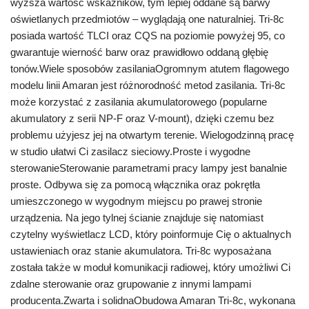
wyższa wartość wskaźników, tym lepiej oddane są barwy
oświetlanych przedmiotów – wyglądają one naturalniej. Tri-8c
posiada wartość TLCI oraz CQS na poziomie powyżej 95, co
gwarantuje wierność barw oraz prawidłowo oddaną głębię
tonów.Wiele sposobów zasilaniaOgromnym atutem flagowego
modelu linii Amaran jest różnorodność metod zasilania. Tri-8c
może korzystać z zasilania akumulatorowego (popularne
akumulatory z serii NP-F oraz V-mount), dzięki czemu bez
problemu użyjesz jej na otwartym terenie. Wielogodzinną pracę
w studio ułatwi Ci zasilacz sieciowy.Proste i wygodne
sterowanieSterowanie parametrami pracy lampy jest banalnie
proste. Odbywa się za pomocą włącznika oraz pokrętła
umieszczonego w wygodnym miejscu po prawej stronie
urządzenia. Na jego tylnej ścianie znajduje się natomiast
czytelny wyświetlacz LCD, który poinformuje Cię o aktualnych
ustawieniach oraz stanie akumulatora. Tri-8c wyposażana
została także w moduł komunikacji radiowej, który umożliwi Ci
zdalne sterowanie oraz grupowanie z innymi lampami
producenta.Zwarta i solidnaObudowa Amaran Tri-8c, wykonana