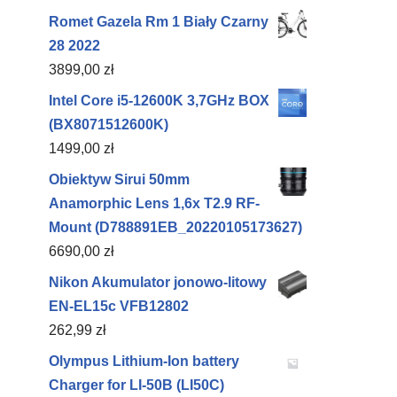
Romet Gazela Rm 1 Biały Czarny
28 2022
3899,00
zł
Intel Core i5-12600K 3,7GHz BOX
(BX8071512600K)
1499,00
zł
Obiektyw Sirui 50mm
Anamorphic Lens 1,6x T2.9 RF-
Mount (D788891EB_20220105173627)
6690,00
zł
Nikon Akumulator jonowo-litowy
EN-EL15c VFB12802
262,99
zł
Olympus Lithium-Ion battery
Charger for LI-50B (LI50C)