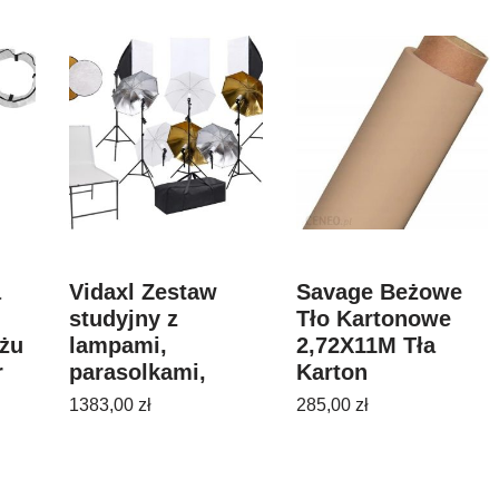
a
Vidaxl Zestaw
Savage Beżowe
studyjny z
Tło Kartonowe
żu
lampami,
2,72X11M Tła
r
parasolkami,
Karton
tłami i blendami
1383,00
zł
285,00
zł
(3067126)