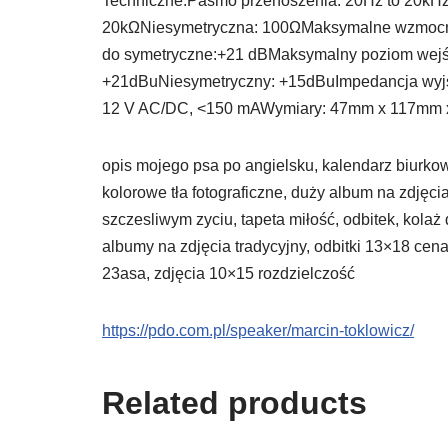
Techniczne:Pasmo przenoszenia: 20Hz to 20kHz
20kΩNiesymetryczna: 100ΩMaksymalne wzmocnie
do symetryczne:+21 dBMaksymalny poziom wejś
+21dBuNiesymetryczny: +15dBuImpedancja wyjśc
12 V AC/DC, <150 mAWymiary: 47mm x 117mm 
opis mojego psa po angielsku, kalendarz biurkowy
kolorowe tła fotograficzne, duży album na zdjęci
szczesliwym zyciu, tapeta miłość, odbitek, kolaż
albumy na zdjęcia tradycyjny, odbitki 13×18 ce
23asa, zdjęcia 10×15 rozdzielczość
https://pdo.com.pl/speaker/marcin-toklowicz/
Related products