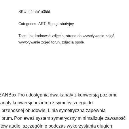
SKU:
c4fafe1a355f
Categories:
ART
,
Sprzęt studyjny
Tags:
jak kadrować zdjęcia
,
strona do wywoływania zdjęć
,
wywoływanie zdjęć toruń
,
zdjęcia opole
NBox Pro udostępnia dwa kanały z konwersją poziomu
anały konwersji poziomu z symetrycznego do
i przenośnej obudowie. Linia symetryczna zapewnia
k brum. Ponieważ system symetryczny minimalizuje zawartość
tów audio, szczególnie podczas wykorzystania długich