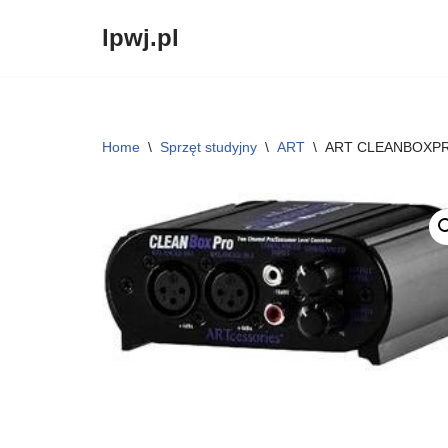
lpwj.pl
Przejdź
do
treści
Home
\
Sprzęt studyjny
\
ART
\
ART CLEANBOXP