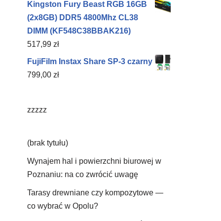
Kingston Fury Beast RGB 16GB
(2x8GB) DDR5 4800Mhz CL38
DIMM (KF548C38BBAK216)
517,99
zł
FujiFilm Instax Share SP-3 czarny
799,00
zł
zzzzz
(brak tytułu)
Wynajem hal i powierzchni biurowej w
Poznaniu: na co zwrócić uwagę
Tarasy drewniane czy kompozytowe —
co wybrać w Opolu?