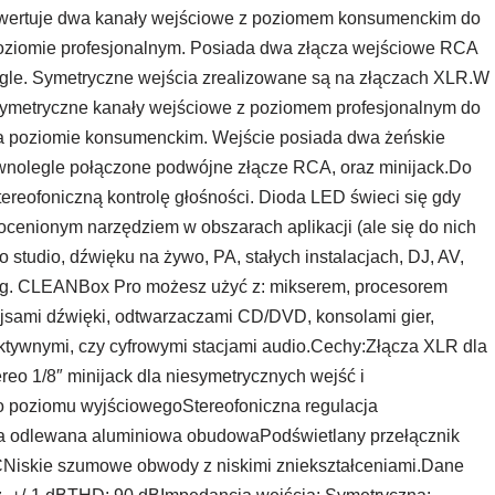
nwertuje dwa kanały wejściowe z poziomem konsumenckim do
oziomie profesjonalnym. Posiada dwa złącza wejściowe RCA
egle. Symetryczne wejścia zrealizowane są na złączach XLR.W
symetryczne kanały wejściowe z poziomem profesjonalnym do
a poziomie konsumenckim. Wejście posiada dwa żeńskie
wnolegle połączone podwójne złącze RCA, oraz minijack.Do
ereofoniczną kontrolę głośności. Dioda LED świeci się gdy
ocenionym narzędziem w obszarach aplikacji (ale się do nich
 studio, dźwięku na żywo, PA, stałych instalacjach, DJ, AV,
ing. CLEANBox Pro możesz użyć z: mikserem, procesorem
fejsami dźwięki, odtwarzaczami CD/DVD, konsolami gier,
ktywnymi, czy cyfrowymi stacjami audio.Cechy:Złącza XLR dla
eo 1/8″ minijack dla niesymetrycznych wejść i
o poziomu wyjściowegoStereofoniczna regulacja
 odlewana aluminiowa obudowaPodświetlany przełącznik
ACNiskie szumowe obwody z niskimi zniekształceniami.Dane