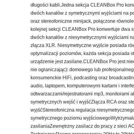
długości kabli.Jedna sekcja CLEANBox Pro ko
dwóch kanałów z symetrycznymi wyjściami na p
oraz stereofoniczne minijack, połączone równol
kolejnej sekcji CLEANBox Pro konwertuje dwa 
dwóch kanałów z niesymetrycznymi wyjściami n
złącza XLR. Niesymetryczne wyjście posiada ró
optymalizacji poziomów, każda sekcja posiada st
urządzenie jest zasilane.CLEANBox Pro jest nie
nie ograniczając): domowego lub profesjonalnego
konsumenckie HiFi, podcasting oraz broadcast
audio, laptopem, komputerowymi kartami i inter
odtwarzaczami/rejestratorami mp3, monitorami a
symetrycznych wejść i wyjśćZłącza RCA oraz ster
wyjśćStereofoniczna regulacja niesymetryczneg
symetrycznego poziomu wyjściowegoWytrzymała
zasilaniaZewnętrzny zasilacz do pracy z sieci 