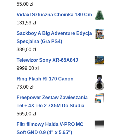
55,00
zł
Vidaxl Sztuczna Choinka 180 Cm
131,53
zł
Sackboy A Big Adventure Edycja
Specjalna (Gra PS4)
389,00
zł
Telewizor Sony XR-65A84J
9999,00
zł
Ring Flash Rf 170 Canon
73,00
zł
Freepower Zestaw Zawieszania
Teł + 4X Tło 2.7X5M Do Studia
565,00
zł
Filtr filmowy Haida V-PRO MC
Soft GND 0.9 (4" x 5.65")