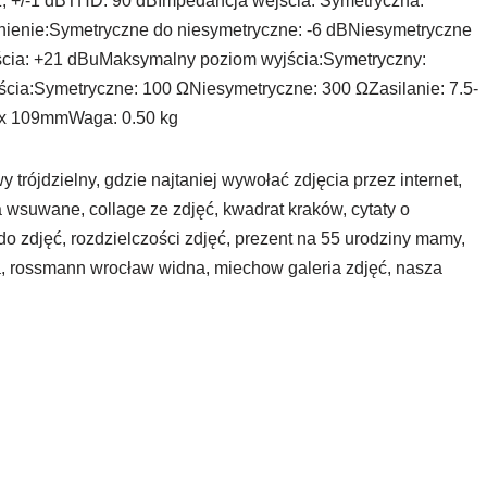
, +/-1 dBTHD: 90 dBImpedancja wejścia: Symetryczna:
nie:Symetryczne do niesymetryczne: -6 dBNiesymetryczne
cia: +21 dBuMaksymalny poziom wyjścia:Symetryczny:
ia:Symetryczne: 100 ΩNiesymetryczne: 300 ΩZasilanie: 7.5-
x 109mmWaga: 0.50 kg
 trójdzielny, gdzie najtaniej wywołać zdjęcia przez internet,
a wsuwane, collage ze zdjęć, kwadrat kraków, cytaty o
 do zdjęć, rozdzielczości zdjęć, prezent na 55 urodziny mamy,
na, rossmann wrocław widna, miechow galeria zdjęć, nasza