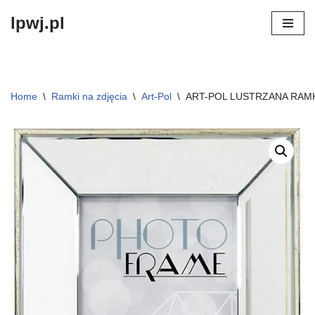
lpwj.pl
Przejdź
do
treści
Home
\
Ramki na zdjęcia
\
Art-Pol
\
ART-POL LUSTRZANA RAMKA