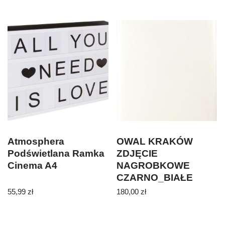
Atmosphera
OWAL KRAKÓW
Podświetlana Ramka
ZDJĘCIE
Cinema A4
NAGROBKOWE
CZARNO_BIAŁE
PROSTOKĄT
55,99
zł
180,00
zł
7X10CM