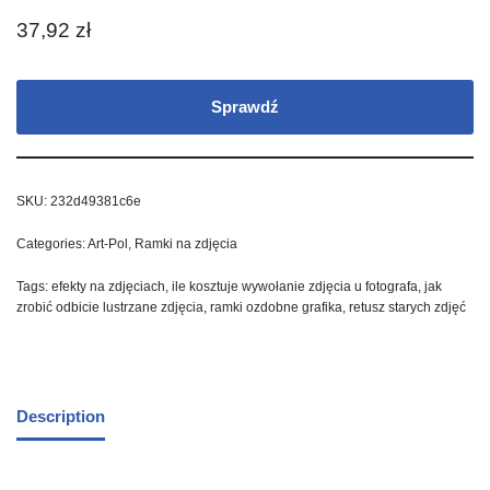
37,92
zł
Sprawdź
SKU:
232d49381c6e
Categories:
Art-Pol
,
Ramki na zdjęcia
Tags:
efekty na zdjęciach
,
ile kosztuje wywołanie zdjęcia u fotografa
,
jak
zrobić odbicie lustrzane zdjęcia
,
ramki ozdobne grafika
,
retusz starych zdjęć
Description