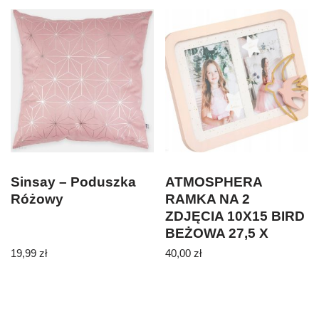
Sinsay – Poduszka
ATMOSPHERA
Różowy
RAMKA NA 2
ZDJĘCIA 10X15 BIRD
BEŻOWA 27,5 X
20,5CM
19,99
zł
40,00
zł