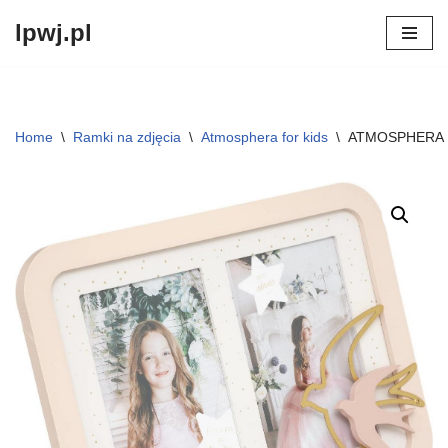
lpwj.pl
Przejdź
do
treści
Home
\
Ramki na zdjęcia
\
Atmosphera for kids
\
ATMOSPHERA F