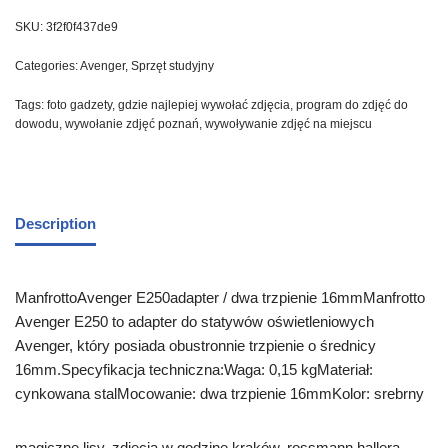
SKU:
3f2f0f437de9
Categories:
Avenger
,
Sprzęt studyjny
Tags:
foto gadzety
,
gdzie najlepiej wywołać zdjęcia
,
program do zdjęć do
dowodu
,
wywołanie zdjęć poznań
,
wywoływanie zdjęć na miejscu
Description
ManfrottoAvenger E250adapter / dwa trzpienie 16mmManfrotto
Avenger E250 to adapter do statywów oświetleniowych
Avenger, który posiada obustronnie trzpienie o średnicy
16mm.Specyfikacja techniczna:Waga: 0,15 kgMateriał:
cynkowana stalMocowanie: dwa trzpienie 16mmKolor: srebrny
magiczne lisy, zdjęcia w godzinę kraków, rossmann hallera,