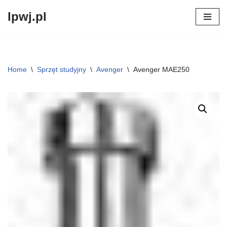
lpwj.pl
Przejdź
do
treści
Home
\
Sprzęt studyjny
\
Avenger
\
Avenger MAE250