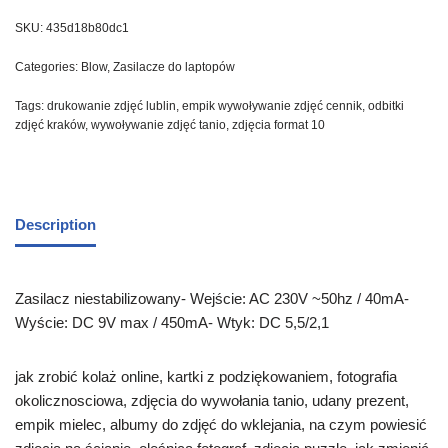
SKU:
435d18b80dc1
Categories:
Blow
,
Zasilacze do laptopów
Tags:
drukowanie zdjęć lublin
,
empik wywoływanie zdjęć cennik
,
odbitki
zdjęć kraków
,
wywoływanie zdjęć tanio
,
zdjęcia format 10
Description
Zasilacz niestabilizowany- Wejście: AC 230V ~50hz / 40mA-
Wyście: DC 9V max / 450mA- Wtyk: DC 5,5/2,1
jak zrobić kolaż online, kartki z podziękowaniem, fotografia
okolicznosciowa, zdjęcia do wywołania tanio, udany prezent,
empik mielec, albumy do zdjęć do wklejania, na czym powiesić