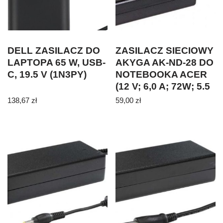
DELL ZASILACZ DO
ZASILACZ SIECIOWY
LAPTOPA 65 W, USB-
AKYGA AK-ND-28 DO
C, 19.5 V (1N3PY)
NOTEBOOKA ACER
(12 V; 6,0 A; 72W; 5.5
MM X 2.5 MM)
138,67
zł
59,00
zł