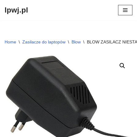
lpwj.pl
Przejdź
do
treści
Home
\
Zasilacze do laptopów
\
Blow
\
BLOW ZASILACZ NIESTA