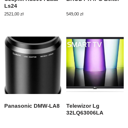
Ls24
CL2RSETSJJM1EXRD800LS24
2521,00
zł
549,00
zł
Panasonic DMW-LA8
Telewizor Lg
32LQ63006LA