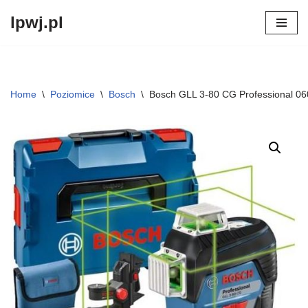
lpwj.pl
Przejdź
do
treści
Home
\
Poziomice
\
Bosch
\
Bosch GLL 3-80 CG Professional 0