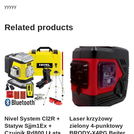
yyyyy
Related products
Nivel System Cl2R +
Laser krzyżowy
Statyw Sjjm1Ex +
zielony 4-punktowy
Czujnik Rd800 I Łata
BRODY-X4PG Beiter