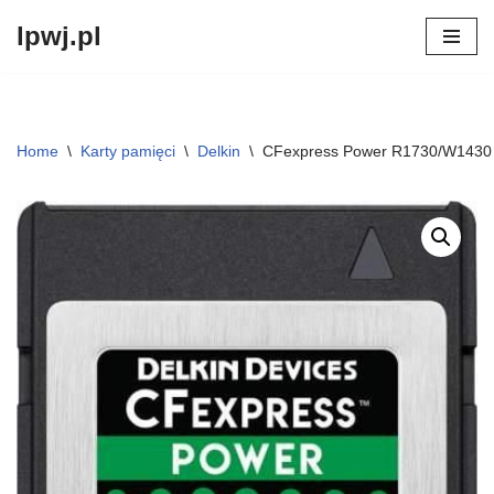
lpwj.pl
Przejdź
do
treści
Home
\
Karty pamięci
\
Delkin
\
CFexpress Power R1730/W143