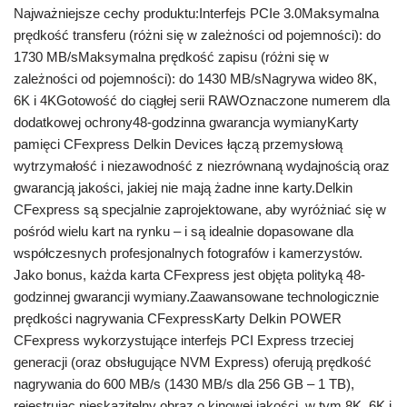
Najważniejsze cechy produktu:Interfejs PCIe 3.0Maksymalna
prędkość transferu (różni się w zależności od pojemności): do
1730 MB/sMaksymalna prędkość zapisu (różni się w
zależności od pojemności): do 1430 MB/sNagrywa wideo 8K,
6K i 4KGotowość do ciągłej serii RAWOznaczone numerem dla
dodatkowej ochrony48-godzinna gwarancja wymianyKarty
pamięci CFexpress Delkin Devices łączą przemysłową
wytrzymałość i niezawodność z niezrównaną wydajnością oraz
gwarancją jakości, jakiej nie mają żadne inne karty.Delkin
CFexpress są specjalnie zaprojektowane, aby wyróżniać się w
pośród wielu kart na rynku – i są idealnie dopasowane dla
współczesnych profesjonalnych fotografów i kamerzystów.
Jako bonus, każda karta CFexpress jest objęta polityką 48-
godzinnej gwarancji wymiany.Zaawansowane technologicznie
prędkości nagrywania CFexpressKarty Delkin POWER
CFexpress wykorzystujące interfejs PCI Express trzeciej
generacji (oraz obsługujące NVM Express) oferują prędkość
nagrywania do 600 MB/s (1430 MB/s dla 256 GB – 1 TB),
rejestrując nieskazitelny obraz o kinowej jakości, w tym 8K, 6K i