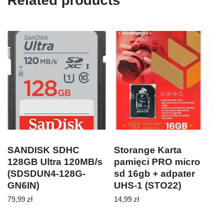
Related products
SANDISK SDHC
Storange Karta
128GB Ultra 120MB/s
pamięci PRO micro
(SDSDUN4-128G-
sd 16gb + adpater
GN6IN)
UHS-1 (STO22)
79,99
zł
14,99
zł