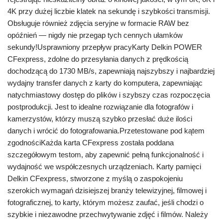
4K przy dużej liczbie klatek na sekundę i szybkości transmisji.
Obsługuje również zdjęcia seryjne w formacie RAW bez
opóźnień — nigdy nie przegap tych cennych ułamków
sekundy!Usprawniony przepływ pracyKarty Delkin POWER
CFexpress, zdolne do przesyłania danych z prędkością
dochodzącą do 1730 MB/s, zapewniają najszybszy i najbardziej
wydajny transfer danych z karty do komputera, zapewniając
natychmiastowy dostęp do plików i szybszy czas rozpoczęcia
postprodukcji. Jest to idealne rozwiązanie dla fotografów i
kamerzystów, którzy muszą szybko przesłać duże ilości
danych i wrócić do fotografowania.Przetestowane pod kątem
zgodnościKażda karta CFexpress została poddana
szczegółowym testom, aby zapewnić pełną funkcjonalność i
wydajność we współczesnych urządzeniach. Karty pamięci
Delkin CFexpress, stworzone z myślą o zaspokojeniu
szerokich wymagań dzisiejszej branży telewizyjnej, filmowej i
fotograficznej, to karty, którym możesz zaufać, jeśli chodzi o
szybkie i niezawodne przechwytywanie zdjęć i filmów. Należy