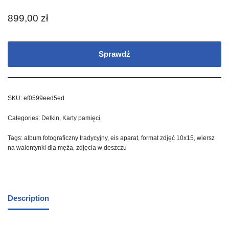
899,00
zł
Sprawdź
SKU:
ef0599eed5ed
Categories:
Delkin
,
Karty pamięci
Tags:
album fotograficzny tradycyjny
,
eis aparat
,
format zdjęć 10x15
,
wiersz
na walentynki dla męża
,
zdjęcia w deszczu
Description