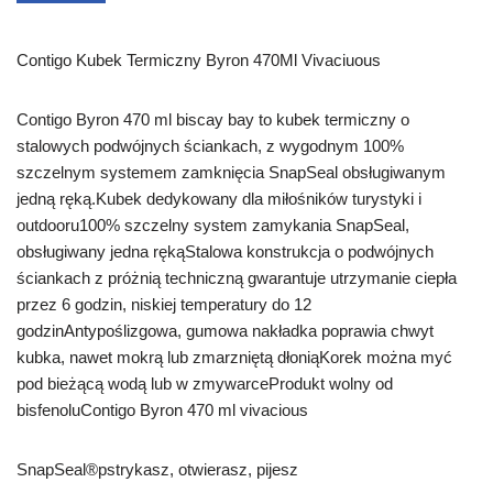
Contigo Kubek Termiczny Byron 470Ml Vivaciuous
Contigo Byron 470 ml biscay bay to kubek termiczny o
stalowych podwójnych ściankach, z wygodnym 100%
szczelnym systemem zamknięcia SnapSeal obsługiwanym
jedną ręką.Kubek dedykowany dla miłośników turystyki i
outdooru100% szczelny system zamykania SnapSeal,
obsługiwany jedna rękąStalowa konstrukcja o podwójnych
ściankach z próżnią techniczną gwarantuje utrzymanie ciepła
przez 6 godzin, niskiej temperatury do 12
godzinAntypoślizgowa, gumowa nakładka poprawia chwyt
kubka, nawet mokrą lub zmarzniętą dłoniąKorek można myć
pod bieżącą wodą lub w zmywarceProdukt wolny od
bisfenoluContigo Byron 470 ml vivacious
SnapSeal®pstrykasz, otwierasz, pijesz