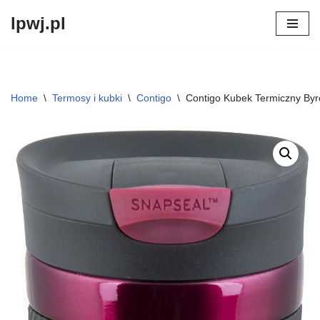
lpwj.pl
Przejdź
do
treści
Home
\
Termosy i kubki
\
Contigo
\
Contigo Kubek Termiczny Byr