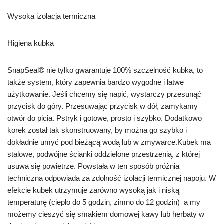
Wysoka izolacja termiczna
Higiena kubka
SnapSeal® nie tylko gwarantuje 100% szczelność kubka, to
także system, który zapewnia bardzo wygodne i łatwe
użytkowanie. Jeśli chcemy się napić, wystarczy przesunąć
przycisk do góry. Przesuwając przycisk w dół, zamykamy
otwór do picia. Pstryk i gotowe, prosto i szybko. Dodatkowo
korek został tak skonstruowany, by można go szybko i
dokładnie umyć pod bieżącą wodą lub w zmywarce.Kubek ma
stalowe, podwójne ścianki oddzielone przestrzenią, z której
usuwa się powietrze. Powstała w ten sposób próżnia
techniczna odpowiada za zdolność izolacji termicznej napoju. W
efekcie kubek utrzymuje zarówno wysoką jak i niską
temperaturę (ciepło do 5 godzin, zimno do 12 godzin) a my
możemy cieszyć się smakiem domowej kawy lub herbaty w