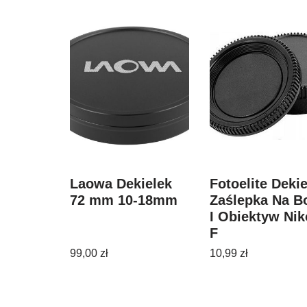
Laowa Dekielek
Fotoelite Deki
72 mm 10-18mm
Zaślepka Na B
I Obiektyw Ni
F
99,00
zł
10,99
zł