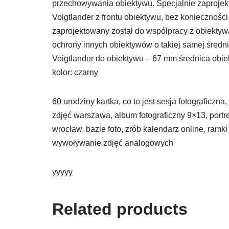
przechowywania obiektywu. Specjalnie zaprojek
Voigtlander z frontu obiektywu, bez koniecznośc
zaprojektowany został do współpracy z obiekty
ochrony innych obiektywów o takiej samej średnic
Voigtlander do obiektywu – 67 mm średnica obie
kolor: czarny
60 urodziny kartka, co to jest sesja fotograficzn
zdjęć warszawa, album fotograficzny 9×13, portre
wrocław, bazie foto, zrób kalendarz online, ramk
wywoływanie zdjęć analogowych
yyyyy
Related products