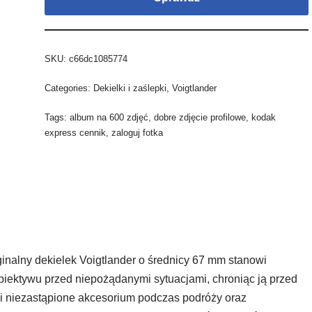
SKU:
c66dc1085774
Categories:
Dekielki i zaślepki
,
Voigtlander
Tags:
album na 600 zdjęć
,
dobre zdjęcie profilowe
,
kodak
express cennik
,
zaloguj fotka
inalny dekielek Voigtlander o średnicy 67 mm stanowi
iektywu przed niepożądanymi sytuacjami, chroniąc ją przed
i niezastąpione akcesorium podczas podróży oraz