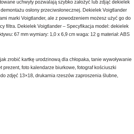
towane uchwyty pozwalają szybko założyć lub zdjąć dekielek
i demontażu osłony przeciwsłonecznej. Dekielek Voigtlander
wami marki Voigtlander, ale z powodzeniem możesz użyć go do
y filtra. Dekielek Voigtlander – Specyfikacja model: dekielek
ktywu: 67 mm wymiary: 1,0 x 6,9 cm waga: 12 g materiał: ABS
a, jak zrobić kartkę urodzinową dla chłopaka, tanie wywoływanie
t prezent, foto kalendarze biurkowe, fotograf kościuszki
i do zdjęć 13×18, drukarnia rzeszów zaproszenia ślubne,