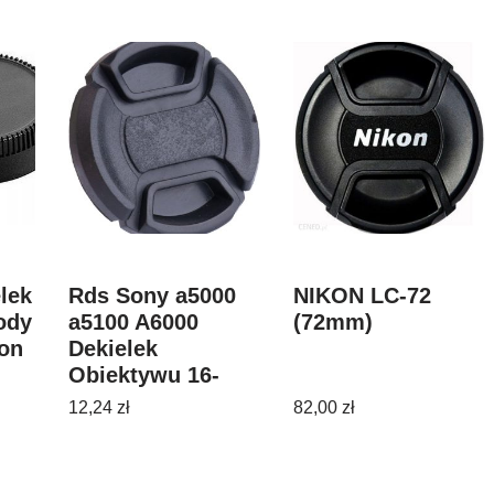
elek
Rds Sony a5000
NIKON LC-72
ody
a5100 A6000
(72mm)
kon
Dekielek
Obiektywu 16-
50mm
12,24
zł
82,00
zł