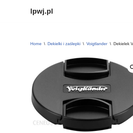
lpwj.pl
Przejdź
do
treści
Home
\
Dekielki i zaślepki
\
Voigtlander
\
Dekielek 