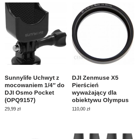
Sunnylife Uchwyt z
DJI Zenmuse X5
mocowaniem 1/4″ do
Pierścień
DJI Osmo Pocket
wyważający dla
(OPQ9157)
obiektywu Olympus
17mm f1.8 (SP4)
29,99
zł
110,00
zł