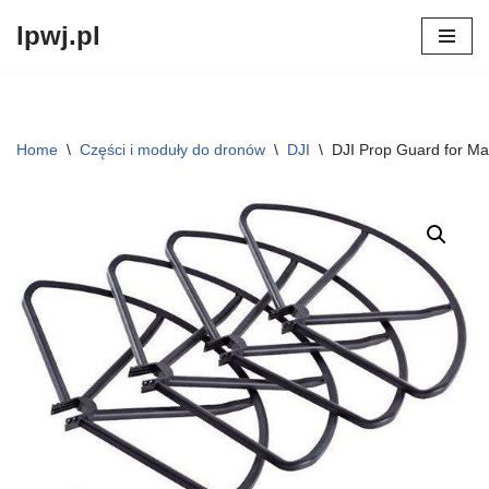
lpwj.pl
Przejdź
do
treści
Home
\
Części i moduły do dronów
\
DJI
\
DJI Prop Guard for Ma