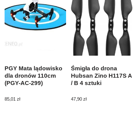
PGY Mata lądowisko
Śmigła do drona
dla dronów 110cm
Hubsan Zino H117S A
(PGY-AC-299)
/ B 4 sztuki
85,01
zł
47,90
zł