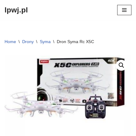
lpwj.pl
Przejdź
do
treści
Home
\
Drony
\
Syma
\
Dron Syma Rc X5C