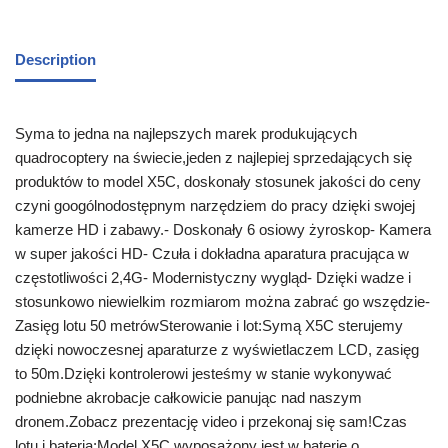
Description
Syma to jedna na najlepszych marek produkujących
quadrocoptery na świecie,jeden z najlepiej sprzedających się
produktów to model X5C, doskonały stosunek jakości do ceny
czyni googólnodostępnym narzędziem do pracy dzięki swojej
kamerze HD i zabawy.- Doskonały 6 osiowy żyroskop- Kamera
w super jakości HD- Czuła i dokładna aparatura pracująca w
częstotliwości 2,4G- Modernistyczny wygląd- Dzięki wadze i
stosunkowo niewielkim rozmiarom można zabrać go wszędzie-
Zasięg lotu 50 metrówSterowanie i lot:Symą X5C sterujemy
dzięki nowoczesnej aparaturze z wyświetlaczem LCD, zasięg
to 50m.Dzięki kontrolerowi jesteśmy w stanie wykonywać
podniebne akrobacje całkowicie panując nad naszym
dronem.Zobacz prezentację video i przekonaj się sam!Czas
lotu i bateria:Model X5C wyposażony jest w baterię o