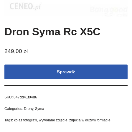
Dron Syma Rc X5C
249,00
zł
Sprawdź
SKU:
047dd41f04d6
Categories:
Drony
,
Syma
Tags:
kolaż fotografii
,
wywołane zdjęcie
,
zdjęcia w dużym formacie