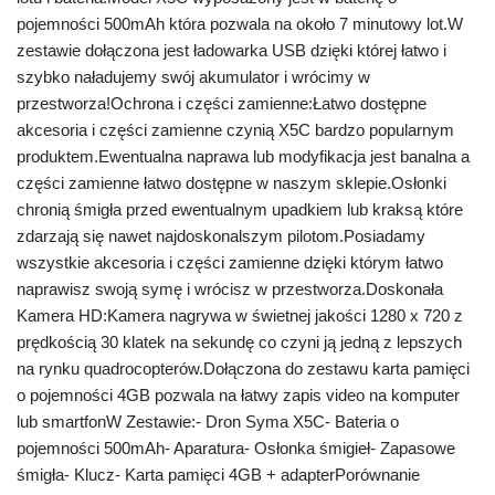
pojemności 500mAh która pozwala na około 7 minutowy lot.W
zestawie dołączona jest ładowarka USB dzięki której łatwo i
szybko naładujemy swój akumulator i wrócimy w
przestworza!Ochrona i części zamienne:Łatwo dostępne
akcesoria i części zamienne czynią X5C bardzo popularnym
produktem.Ewentualna naprawa lub modyfikacja jest banalna a
części zamienne łatwo dostępne w naszym sklepie.Osłonki
chronią śmigła przed ewentualnym upadkiem lub kraksą które
zdarzają się nawet najdoskonalszym pilotom.Posiadamy
wszystkie akcesoria i części zamienne dzięki którym łatwo
naprawisz swoją symę i wrócisz w przestworza.Doskonała
Kamera HD:Kamera nagrywa w świetnej jakości 1280 x 720 z
prędkością 30 klatek na sekundę co czyni ją jedną z lepszych
na rynku quadrocopterów.Dołączona do zestawu karta pamięci
o pojemności 4GB pozwala na łatwy zapis video na komputer
lub smartfonW Zestawie:- Dron Syma X5C- Bateria o
pojemności 500mAh- Aparatura- Osłonka śmigieł- Zapasowe
śmigła- Klucz- Karta pamięci 4GB + adapterPorównanie