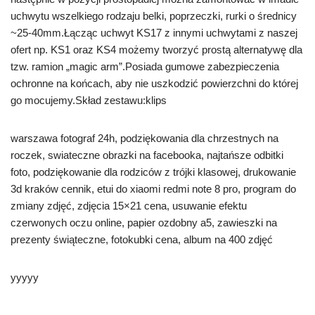
uchwytu wszelkiego rodzaju belki, poprzeczki, rurki o średnicy
~25-40mm.Łącząc uchwyt KS17 z innymi uchwytami z naszej
ofert np. KS1 oraz KS4 możemy tworzyć prostą alternatywę dla
tzw. ramion „magic arm”.Posiada gumowe zabezpieczenia
ochronne na końcach, aby nie uszkodzić powierzchni do której
go mocujemy.Skład zestawu:klips
warszawa fotograf 24h, podziękowania dla chrzestnych na
roczek, swiateczne obrazki na facebooka, najtańsze odbitki
foto, podziękowanie dla rodziców z trójki klasowej, drukowanie
3d kraków cennik, etui do xiaomi redmi note 8 pro, program do
zmiany zdjęć, zdjęcia 15×21 cena, usuwanie efektu
czerwonych oczu online, papier ozdobny a5, zawieszki na
prezenty świąteczne, fotokubki cena, album na 400 zdjęć
yyyyy