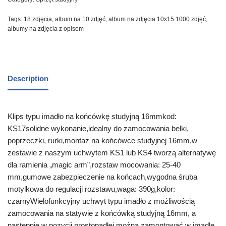
Tags:
18 zdjęcia
,
album na 10 zdjęć
,
album na zdjęcia 10x15 1000 zdjęć
,
albumy na zdjęcia z opisem
Description
Klips typu imadło na końcówkę studyjną 16mmkod:
KS17solidne wykonanie,idealny do zamocowania belki,
poprzeczki, rurki,montaż na końcówce studyjnej 16mm,w
zestawie z naszym uchwytem KS1 lub KS4 tworzą alternatywę
dla ramienia „magic arm”,rozstaw mocowania: 25-40
mm,gumowe zabezpieczenie na końcach,wygodna śruba
motylkowa do regulacji rozstawu,waga: 390g,kolor:
czarnyWielofunkcyjny uchwyt typu imadło z możliwością
zamocowania na statywie z końcówką studyjną 16mm, a
następnie w pozycji prostopadłej można zamontować w imadle