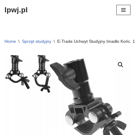
lpwj.pl
Przejdź
do
treści
Home
\
Sprzęt studyjny
\
E-Trade Uchwyt Studyjny Imadło Końc.