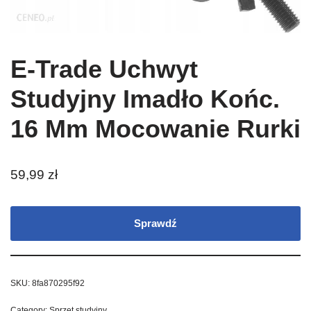
E-Trade Uchwyt
Studyjny Imadło Końc.
16 Mm Mocowanie Rurki
59,99
zł
Sprawdź
SKU:
8fa870295f92
Category:
Sprzęt studyjny