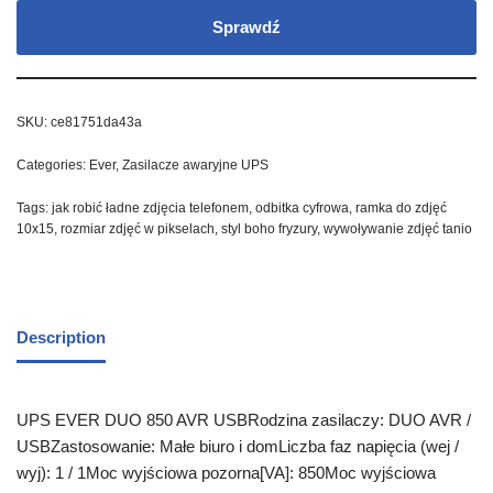
Sprawdź
SKU:
ce81751da43a
Categories:
Ever
,
Zasilacze awaryjne UPS
Tags:
jak robić ładne zdjęcia telefonem
,
odbitka cyfrowa
,
ramka do zdjęć
10x15
,
rozmiar zdjęć w pikselach
,
styl boho fryzury
,
wywoływanie zdjęć tanio
Description
UPS EVER DUO 850 AVR USBRodzina zasilaczy: DUO AVR /
USBZastosowanie: Małe biuro i domLiczba faz napięcia (wej /
wyj): 1 / 1Moc wyjściowa pozorna[VA]: 850Moc wyjściowa