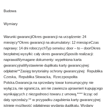
Budowa
Wymiary
Warunki gwarancjiOkres gwarancji na urządzenie: 24
miesięcy*Okres gwarancji na akumulatory: 12 miesiąceCzas
naprawy: 14 dni roboczychTyp serwisu: door – to – doorOkres
bezpłatnej wysyłki: cały okres gwarancjiSposób realizacji:
naprawaWymagane dokumenty: wypełniona karta
gwarancyjnaWystawienie duplikatu karty gwarancyjnej:
odpłatnie**Zasięg terytorialny ochrony gwarancyjnej: Republika
Czeska, Republika Słowacka, Rzeczpospolita
Polska.Gwarancja na sprzedany towar konsumpcyjny nie
wyłącza, nie ogranicza, ani nie zawiesza uprawnień kupującego
wynikających z niezgodnosci towaru z umową.**** licząc od
daty sprzedaży.** w przypadku zagubienia karty gwarancyjnej
istnieje możliwość odpłatnego wydania duplikatu. Wydany