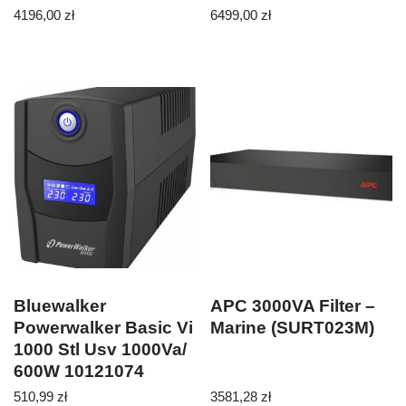
REJESTRATOR 8
dłuższa żywotność
4196,00
zł
6499,00
zł
KANAŁOWY DH-
XVR1B08-I
Bluewalker
APC 3000VA Filter –
Powerwalker Basic Vi
Marine (SURT023M)
1000 Stl Usv 1000Va/
600W 10121074
510,99
zł
3581,28
zł