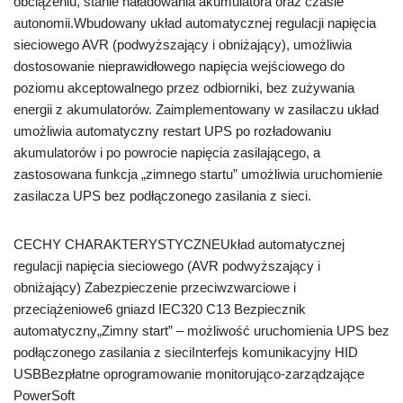
obciążeniu, stanie naładowania akumulatora oraz czasie
autonomii.Wbudowany układ automatycznej regulacji napięcia
sieciowego AVR (podwyższający i obniżający), umożliwia
dostosowanie nieprawidłowego napięcia wejściowego do
poziomu akceptowalnego przez odbiorniki, bez zużywania
energii z akumulatorów. Zaimplementowany w zasilaczu układ
umożliwia automatyczny restart UPS po rozładowaniu
akumulatorów i po powrocie napięcia zasilającego, a
zastosowana funkcja „zimnego startu” umożliwia uruchomienie
zasilacza UPS bez podłączonego zasilania z sieci.
CECHY CHARAKTERYSTYCZNEUkład automatycznej
regulacji napięcia sieciowego (AVR podwyższający i
obniżający) Zabezpieczenie przeciwzwarciowe i
przeciążeniowe6 gniazd IEC320 C13 Bezpiecznik
automatyczny„Zimny start” – możliwość uruchomienia UPS bez
podłączonego zasilania z sieciInterfejs komunikacyjny HID
USBBezpłatne oprogramowanie monitorująco-zarządzające
PowerSoft