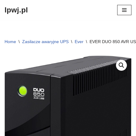
lpwj.pl
Przejdź
do
treści
Home
\
Zasilacze awaryjne UPS
\
Ever
\
EVER DUO 850 AVR US