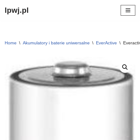
lpwj.pl
Przejdź
do
treści
Home
\
Akumulatory i baterie uniwersalne
\
EverActive
\
Everacti