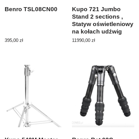
Benro TSL08CN00
Kupo 721 Jumbo
Stand 2 sections ,
Statyw oświetleniowy
na kołach udźwig
100kg
395,00
zł
11990,00
zł