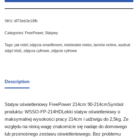
SKU:
df73eb3e18fb
Categories:
FreePower
,
Statywy
Tags:
jak robić zdjęcia smartfonem
,
niebieskie niebo
,
tarnów online
,
wydruk
zdjęć łódź
,
zdjęcia cyfrowe
,
zdjęcie cyfrowe
Description
Statyw oświetleniowy FreePower 214cm 90-214cmSymbol
produktu: WSSO-FP-214HDLekki statyw oświetleniowy o
maksymalnej wysokości pracy 214cm i udźwigu do 2,5kg. Ze
względu na niską wagę znakomicie się nadaje do domowego
lub przenośnego zestawu oświetleniowego. Bez problemu