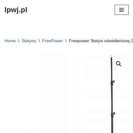
lpwj.pl
Przejdź
do
treści
Home
\
Statywy
\
FreePower
\
Freepower Statyw oświetleniowy