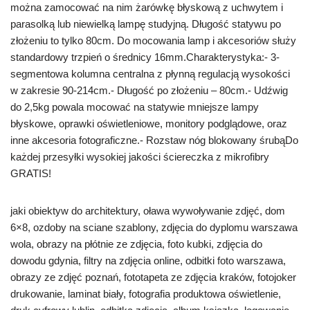
można zamocować na nim żarówkę błyskową z uchwytem i
parasolką lub niewielką lampę studyjną. Długość statywu po
złożeniu to tylko 80cm. Do mocowania lamp i akcesoriów służy
standardowy trzpień o średnicy 16mm.Charakterystyka:- 3-
segmentowa kolumna centralna z płynną regulacją wysokości
w zakresie 90-214cm.- Długość po złożeniu – 80cm.- Udźwig
do 2,5kg powala mocować na statywie mniejsze lampy
błyskowe, oprawki oświetleniowe, monitory podglądowe, oraz
inne akcesoria fotograficzne.- Rozstaw nóg blokowany śrubąDo
każdej przesyłki wysokiej jakości ściereczka z mikrofibry
GRATIS!
jaki obiektyw do architektury, oława wywoływanie zdjęć, dom
6×8, ozdoby na sciane szablony, zdjęcia do dyplomu warszawa
wola, obrazy na płótnie ze zdjęcia, foto kubki, zdjęcia do
dowodu gdynia, filtry na zdjęcia online, odbitki foto warszawa,
obrazy ze zdjęć poznań, fototapeta ze zdjęcia kraków, fotojoker
drukowanie, laminat biały, fotografia produktowa oświetlenie,