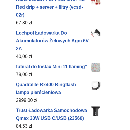
Red drip + server + filtry (vcsd-
02r)
67,80
zł
Lechpol Ładowarka Do
Akumulatorów Żelowych Agm 6V
2A
40,00
zł
futerał do Instax Mini 11 flaming"
79,00
zł
Quadralite Rx400 Ringflash
lampa pierścieniowa
2999,00
zł
Trust Ładowarka Samochodowa
Qmax 30W USB C/USB (23560)
84,53
zł