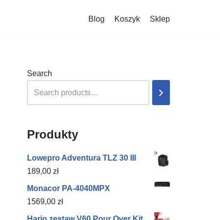
Blog
Koszyk
Sklep
Search
Produkty
Lowepro Adventura TLZ 30 III
189,00
zł
Monacor PA-4040MPX
1569,00
zł
Hario zestaw V60 Pour Over Kit