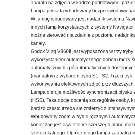
aparatu na zdjęcia w kadrze portretowym i pozi
Lampa posiada wbudowany bezprzewodowy nadaj
W lampę wbudowany jest nadajnik systemu Naviga
innych lamp korzystających z systemy Navigator 
można sterować nią zdalnie z poziomu nadajnika
kanały.
Godox Ving V860II jest wyposażona w trzy tryby 
wykorzystaniem automatycznego doboru mocy świ
automatycznych i półautomatycznych dostępnych 
(manualny) z wyborem trybu S1 i S2. Trzeci tryb
wykonywania efektownych zdjęć przy dłuższych 
Lampa oferuje możliwość synchronizacji błysku 
(HSS). Taką opcję docenią szczególnie osoby, k
bardzo często trzeba się zmierzyć z intensywny
Wbudowany zoom w trybie ręcznym i automatyc
konieczne jest oświetlenie szerszego planu mo
szerokokątnego. Oprócz niego lampa zaopatrzon