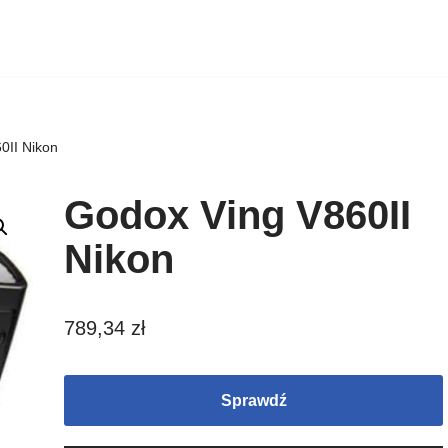
0II Nikon
Godox Ving V860II
Nikon
789,34
zł
Sprawdź