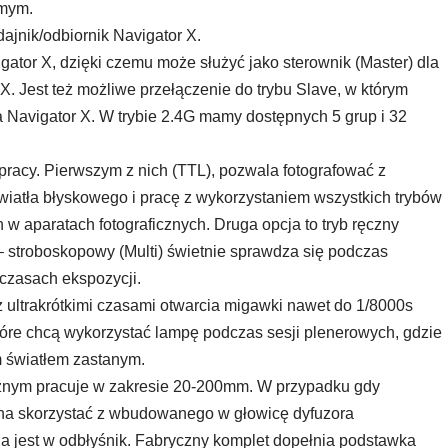
omym.
nik/odbiornik Navigator X.
tor X, dzięki czemu może służyć jako sterownik (Master) dla
X. Jest też możliwe przełączenie do trybu Slave, w którym
 Navigator X. W trybie 2.4G mamy dostępnych 5 grup i 32
pracy. Pierwszym z nich (TTL), pozwala fotografować z
atła błyskowego i pracę z wykorzystaniem wszystkich trybów
w aparatach fotograficznych. Druga opcja to tryb ręczny
 – stroboskopowy (Multi) świetnie sprawdza się podczas
czasach ekspozycji.
z ultrakrótkimi czasami otwarcia migawki nawet do 1/8000s
tóre chcą wykorzystać lampę podczas sesji plenerowych, gdzie
m światłem zastanym.
znym pracuje w zakresie 20-200mm. W przypadku gdy
żna skorzystać z wbudowanego w głowicę dyfuzora
a jest w odbłyśnik. Fabryczny komplet dopełnia podstawka