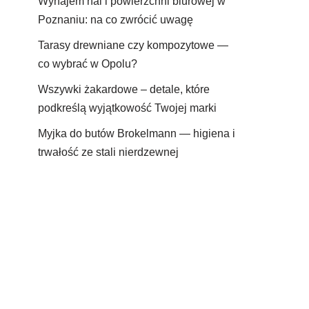
Wynajem hal i powierzchni biurowej w
Poznaniu: na co zwrócić uwagę
Tarasy drewniane czy kompozytowe —
co wybrać w Opolu?
Wszywki żakardowe – detale, które
podkreślą wyjątkowość Twojej marki
Myjka do butów Brokelmann — higiena i
trwałość ze stali nierdzewnej