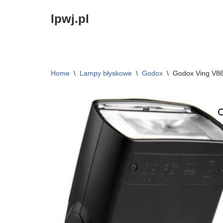
lpwj.pl
Przejdź
do
treści
Home
\
Lampy błyskowe
\
Godox
\
Godox Ving V86