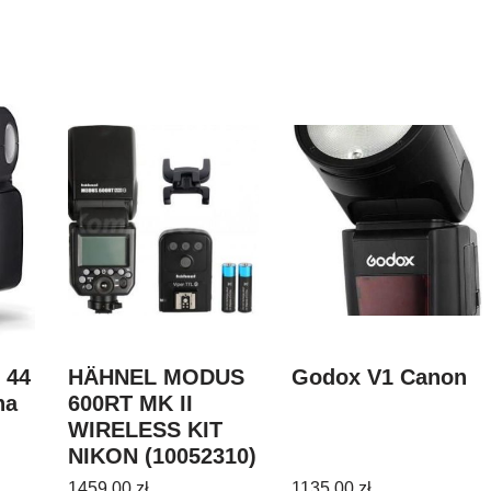
 44
HÄHNEL MODUS
Godox V1 Canon
ha
600RT MK II
WIRELESS KIT
NIKON (10052310)
1459,00
zł
1135,00
zł