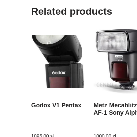
Related products
Godox V1 Pentax
Metz Mecablitz
AF-1 Sony Alp
1095,00
zł
1000,00
zł