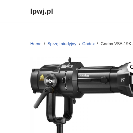
lpwj.pl
Przejdź
do
treści
Home
\
Sprzęt studyjny
\
Godox
\
Godox VSA-19K S