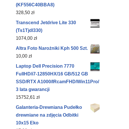
(KF556C40BBA8)
328,50
zł
Transcend Jetdrive Lite 330
(Ts1Tjdl330)
1074,00
zł
Altra Foto Narożniki Kph 500 Szt.
10,00
zł
Laptop Dell Precision 7770
FullHD/​i7-12850HX/​16 GB/​512 GB
SSD/​RTX A1000/​IRcamFHD/​Win11Pro/​
3 lata gwarancji
15752,61
zł
Galanteria-Drewniana Pudełko
drewniane na zdjęcia Odbitki
10x15 Eko