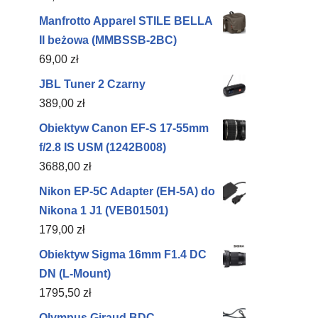
Manfrotto Apparel STILE BELLA
II beżowa (MMBSSB-2BC)
69,00
zł
JBL Tuner 2 Czarny
389,00
zł
Obiektyw Canon EF-S 17-55mm
f/2.8 IS USM (1242B008)
3688,00
zł
Nikon EP-5C Adapter (EH-5A) do
Nikona 1 J1 (VEB01501)
179,00
zł
Obiektyw Sigma 16mm F1.4 DC
DN (L-Mount)
1795,50
zł
Olympus Giraud BDC