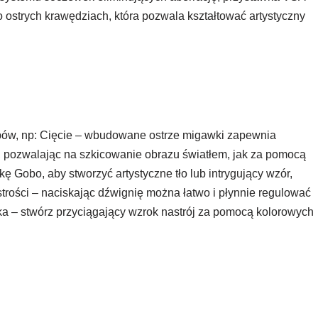
 ostrych krawędziach, która pozwala kształtować artystyczny
bów, np: Cięcie – wbudowane ostrze migawki zapewnia
i, pozwalając na szkicowanie obrazu światłem, jak za pomocą
ę Gobo, aby stworzyć artystyczne tło lub intrygujący wzór,
strości – naciskając dźwignię można łatwo i płynnie regulować
ka – stwórz przyciągający wzrok nastrój za pomocą kolorowych