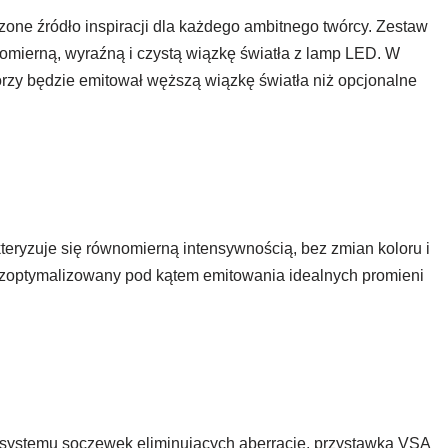
zone źródło inspiracji dla każdego ambitnego twórcy. Zestaw
omierną, wyraźną i czystą wiązkę światła z lamp LED. W
órzy będzie emitował węższą wiązkę światła niż opcjonalne
teryzuje się równomierną intensywnością, bez zmian koloru i
ł zoptymalizowany pod kątem emitowania idealnych promieni
 systemu soczewek eliminujących aberrację, przystawka VSA