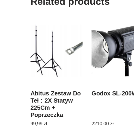
Related products
Abitus Zestaw Do
Godox SL-200
Teł : 2X Statyw
225Cm +
Poprzeczka
170Cm
99,99
zł
2210,00
zł