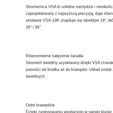
Strumienica VSA to solidne narzędzie i nieskońc
zaprojektowany z najwyższą precyzją, daje równ
zestawie VSA-19K znajduje się obiektyw 19°, kt
26° i 36°.
Równomierne natężenie światła
Strumień świetlny uzyskiwany dzięki VSA charak
jasności od środka aż do krawędzi. Układ zosta
świetlnych.
Ostre krawędzie
Dzięki zastosowaniu wiodącego w swojej klasie