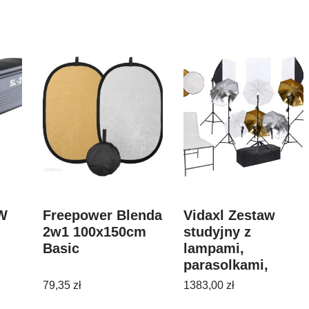
W
Freepower Blenda
Vidaxl Zestaw
2w1 100x150cm
studyjny z
Basic
lampami,
parasolkami,
tłami i blendami
79,35
zł
1383,00
zł
(3067126)