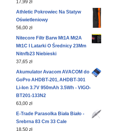
17,99
zł
Athletic Pokrowiec Na Statyw
Oświetleniowy
56,00
zł
Nitecore Filtr Barw Mt1A Mt2A
Mt1C I Latarki O Średnicy 23Mm
Nitnfb23 Niebieski
37,65
zł
Akumulator Avacom AVACOM do
GoPro AHDBT-201, AHDBT-301
Li-Ion 3.7V 950mAh 3.5Wh - VIGO-
BT201-133N2
63,00
zł
E-Trade Parasolka Biała Biało -
Srebrna 83 Cm 33 Cale
18,50
zł