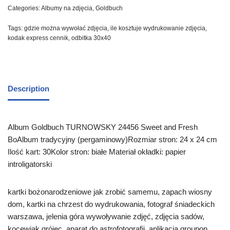
Categories:
Albumy na zdjęcia
,
Goldbuch
Tags:
gdzie można wywołać zdjęcia
,
ile kosztuje wydrukowanie zdjęcia
,
kodak express cennik
,
odbitka 30x40
Description
Album Goldbuch TURNOWSKY 24456 Sweet and Fresh
BoAlbum tradycyjny (pergaminowy)Rozmiar stron: 24 x 24 cm
Ilość kart: 30Kolor stron: białe Materiał okładki: papier
introligatorski
kartki bożonarodzeniowe jak zrobić samemu, zapach wiosny
dom, kartki na chrzest do wydrukowania, fotograf śniadeckich
warszawa, jelenia góra wywoływanie zdjęć, zdjęcia sadów,
kocewiak grójec, aparat do astrofotografii, aplikacja groupon,