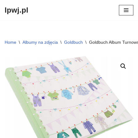
lpwj.pl
Przejdź
do
treści
Home
\
Albumy na zdjęcia
\
Goldbuch
\
Goldbuch Album Turnows