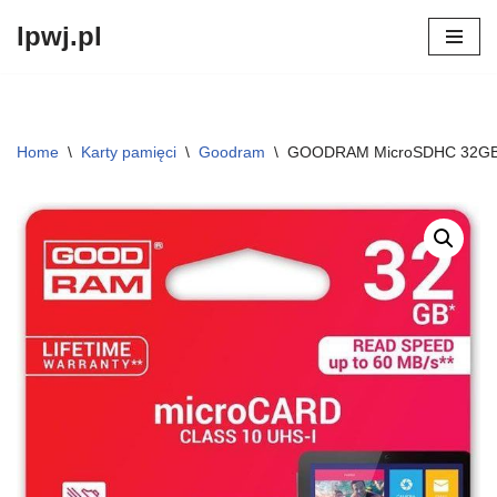
lpwj.pl
Przejdź
do
treści
Home
\
Karty pamięci
\
Goodram
\
GOODRAM MicroSDHC 32GB