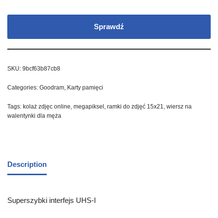
Sprawdź
SKU:
9bcf63b87cb8
Categories:
Goodram
,
Karty pamięci
Tags:
kolaż zdjęc online
,
megapiksel
,
ramki do zdjęć 15x21
,
wiersz na
walentynki dla męża
Description
Superszybki interfejs UHS-I