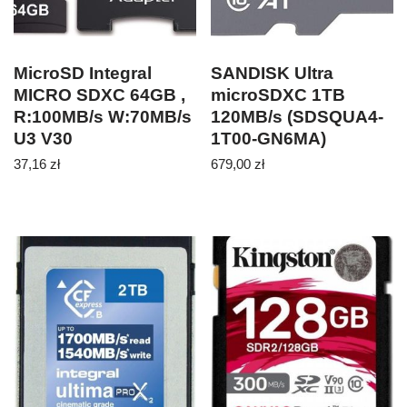
MicroSD Integral
SANDISK Ultra
MICRO SDXC 64GB ,
microSDXC 1TB
R:100MB/s W:70MB/s
120MB/s (SDSQUA4-
U3 V30
1T00-GN6MA)
37,16
zł
679,00
zł