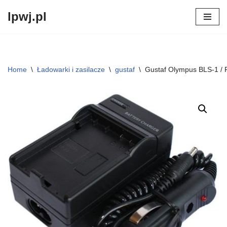
lpwj.pl
Przejdź
do
treści
Home
\
Ładowarki i zasilacze
\
gustaf
\
Gustaf Olympus BLS-1 / 