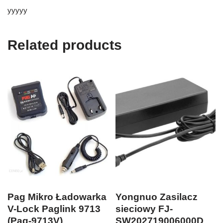
yyyyy
Related products
Pag Mikro Ładowarka
Yongnuo Zasilacz
V-Lock Paglink 9713
sieciowy FJ-
(Pag-9713V)
SW202719006000D