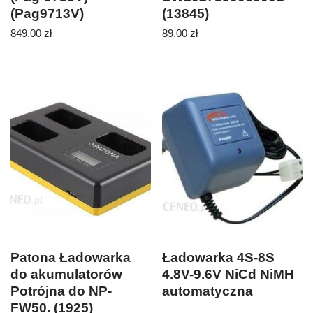
(Pag9713V)
(13845)
849,00
zł
89,00
zł
Patona Ładowarka
Ładowarka 4S-8S
do akumulatorów
4.8V-9.6V NiCd NiMH
Potrójna do NP-
automatyczna
FW50. (1925)