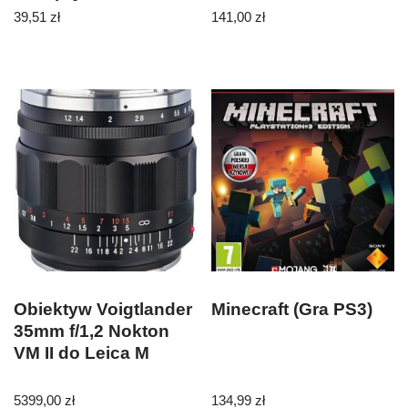
Fast Charging
39,51
zł
141,00
zł
czarny/black
CC85TC01 (US-
CC085)
Obiektyw Voigtlander
Minecraft (Gra PS3)
35mm f/1,2 Nokton
VM II do Leica M
5399,00
zł
134,99
zł