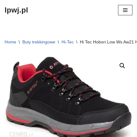
lpwj.pl
Przejdź
do
treści
Home
\
Buty trekkingowe
\
Hi-Tec
\
Hi Tec Hobori Low Ws Aw21 