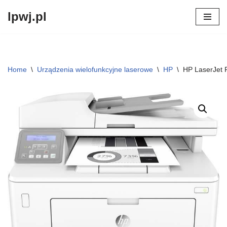
lpwj.pl
Przejdź
do
treści
Home
\
Urządzenia wielofunkcyjne laserowe
\
HP
\
HP LaserJet