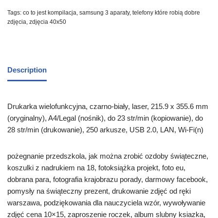
Tags:
co to jest kompilacja
,
samsung 3 aparaty
,
telefony które robią dobre
zdjęcia
,
zdjęcia 40x50
Description
Drukarka wielofunkcyjna, czarno-biały, laser, 215.9 x 355.6 mm
(oryginalny), A4/Legal (nośnik), do 23 str/min (kopiowanie), do
28 str/min (drukowanie), 250 arkusze, USB 2.0, LAN, Wi-Fi(n)
pożegnanie przedszkola, jak można zrobić ozdoby świąteczne,
koszulki z nadrukiem na 18, fotoksiążka projekt, foto eu,
dobrana para, fotografia krajobrazu porady, darmowy facebook,
pomysły na świąteczny prezent, drukowanie zdjęć od ręki
warszawa, podziękowania dla nauczyciela wzór, wywoływanie
zdjęć cena 10×15, zaproszenie roczek, album slubny ksiazka,