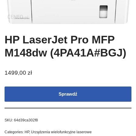
HP LaserJet Pro MFP
M148dw (4PA41A#BGJ)
1499,00
zł
Sprawdź
SKU:
64d39ca302f8
Categories:
HP
,
Urządzenia wielofunkcyjne laserowe