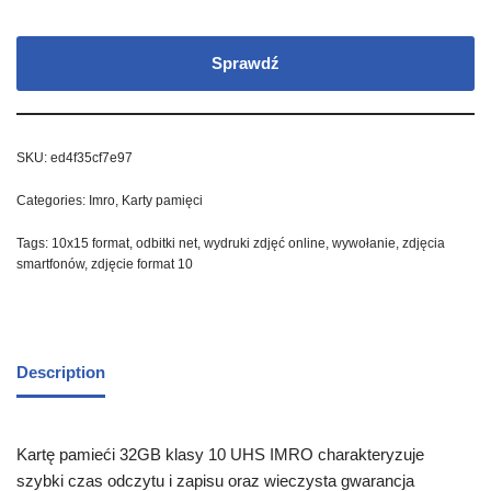
Sprawdź
SKU:
ed4f35cf7e97
Categories:
Imro
,
Karty pamięci
Tags:
10x15 format
,
odbitki net
,
wydruki zdjęć online
,
wywołanie
,
zdjęcia
smartfonów
,
zdjęcie format 10
Description
Kartę pamieći 32GB klasy 10 UHS IMRO charakteryzuje
szybki czas odczytu i zapisu oraz wieczysta gwarancja