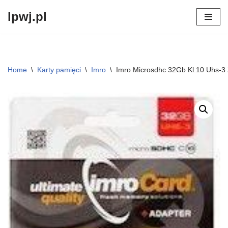
lpwj.pl
Przejdź
do
treści
Home
\
Karty pamięci
\
Imro
\
Imro Microsdhc 32Gb Kl.10 Uhs-3