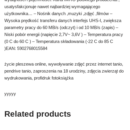
usatysfakcjonuje nawet najbardziej wymagającego
użytkownika… – Nośnik danych ,muzyki ,zdjęć ,filmów –
Wysoka prędkość transferu danych interfejs UHS-I, zwiększa
parametry pracy do 60 MB/s (odczyt) i od 10 MB/s (zapis) –
Niski pobór energii (napięcie 2,7V~ 3,6V ) – Temperatura pracy
(0 C do 60 C ) – Temperatura składowania (-22 C do 85 C
)EAN: 5902768015584
życie pleszewa online, wywoływanie zdjęć przez internet tanio,
pendrive tanio, zaproszenia na 18 urodziny, zdjęcia zwierząt do
wydrukowania, profidruk fotoksiążka
yyyyy
Related products