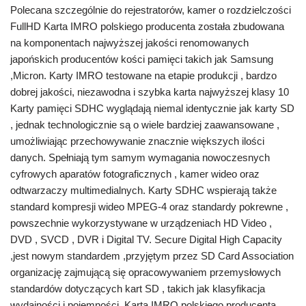
Polecana szczególnie do rejestratorów, kamer o rozdzielczości
FullHD Karta IMRO polskiego producenta została zbudowana
na komponentach najwyższej jakości renomowanych
japońskich producentów kości pamięci takich jak Samsung
,Micron. Karty IMRO testowane na etapie produkcji , bardzo
dobrej jakości, niezawodna i szybka karta najwyższej klasy 10
Karty pamięci SDHC wyglądają niemal identycznie jak karty SD
, jednak technologicznie są o wiele bardziej zaawansowane ,
umożliwiając przechowywanie znacznie większych ilości
danych. Spełniają tym samym wymagania nowoczesnych
cyfrowych aparatów fotograficznych , kamer wideo oraz
odtwarzaczy multimedialnych. Karty SDHC wspierają także
standard kompresji wideo MPEG-4 oraz standardy pokrewne ,
powszechnie wykorzystywane w urządzeniach HD Video ,
DVD , SVCD , DVR i Digital TV. Secure Digital High Capacity
,jest nowym standardem ,przyjętym przez SD Card Association
organizację zajmującą się opracowywaniem przemysłowych
standardów dotyczących kart SD , takich jak klasyfikacja
wydajności i pojemności. Karta IMRO polskiego producenta ,