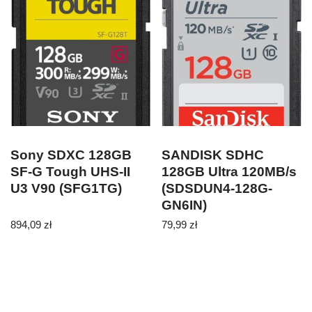
Sony SDXC 128GB
SANDISK SDHC
SF-G Tough UHS-II
128GB Ultra 120MB/s
U3 V90 (SFG1TG)
(SDSDUN4-128G-
GN6IN)
894,09
zł
79,99
zł