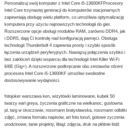
Personalizuj swój komputer z Intel Core i5-13600KFProcesory
Intel Core trzynastej generacji do komputerów stacjonarnych
zapewniają obsługę wielu platform, co umożliwia optymalizację
komputera przy użyciu najnowszych technologii do gier.
Rozszerzone opcje obsługi modułów RAM, zarówno DDR4, jak
i DDR5, dają Ci kontrolę nad konfiguracją pamięci. Obsługa
technologii Thunderbolt 4 zapewnia prosty i szybki sposób
łączenia urządzeń peryferyjnych. Nawiązuj połączenia szybko i
bez zakłóceń dzięki wsparciu dla technologii Intel Killer Wi-Fi
6/6E (Gig+). A rozszerzone podkręcanie obu zestawów rdzeni
procesora Intel Core i5-13600KF umożliwi swobodne
dostosowywanie wydajności.
fotojoker warszawa ken, wizytówki laminowane, kubek 50
twarzy earl greya, życzenia graficzne na wielkanoc, gustowna
pl, targ w skoczowie, rossmann bratysławska, rossmann odbitki
zdjęć, zmiana formatu napisów, art foto toruń, gotowe zyczenia
urodzinowe, tanie projekty, libiąż zdjęcia, druk na płótnie łódź