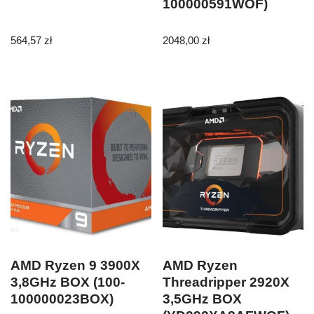
100000591WOF)
564,57
zł
2048,00
zł
AMD Ryzen 9 3900X
AMD Ryzen
3,8GHz BOX (100-
Threadripper 2920X
100000023BOX)
3,5GHz BOX