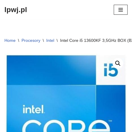
lpwj.pl
Przejdź
do
treści
Home
\
Procesory
\
Intel
\
Intel Core i5 13600KF 3,5GHz BOX 