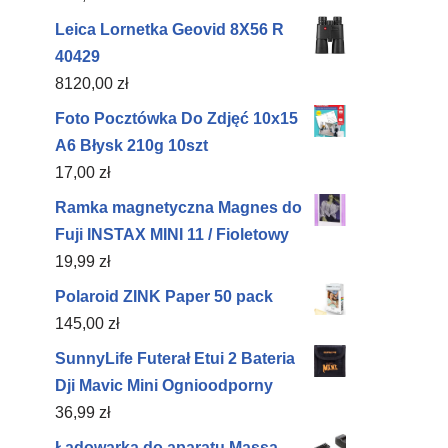
Leica Lornetka Geovid 8X56 R
40429
8120,00
zł
Foto Pocztówka Do Zdjęć 10x15
A6 Błysk 210g 10szt
17,00
zł
Ramka magnetyczna Magnes do
Fuji INSTAX MINI 11 / Fioletowy
19,99
zł
Polaroid ZINK Paper 50 pack
145,00
zł
SunnyLife Futerał Etui 2 Bateria
Dji Mavic Mini Ognioodporny
36,99
zł
Ładowarka do aparatu Massa