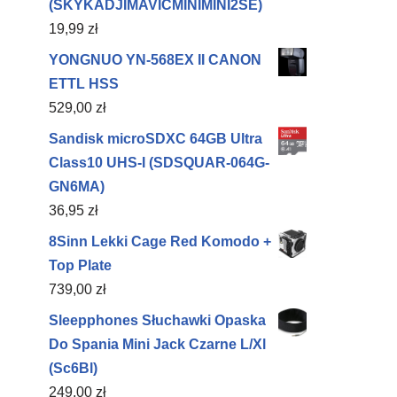
(SKYKADJIMAVICMINIMINI2SE)
19,99
zł
YONGNUO YN-568EX II CANON
ETTL HSS
529,00
zł
Sandisk microSDXC 64GB Ultra
Class10 UHS-I (SDSQUAR-064G-
GN6MA)
36,95
zł
8Sinn Lekki Cage Red Komodo +
Top Plate
739,00
zł
Sleepphones Słuchawki Opaska
Do Spania Mini Jack Czarne L/Xl
(Sc6Bl)
249,00
zł