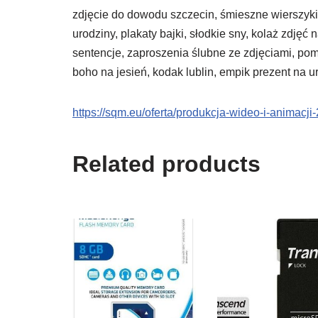
zdjęcie do dowodu szczecin, śmieszne wierszyki d
urodziny, plakaty bajki, słodkie sny, kolaż zdję
sentencje, zaproszenia ślubne ze zdjęciami, po
boho na jesień, kodak lublin, empik prezent na u
https://sqm.eu/oferta/produkcja-wideo-i-animacji-
Related products