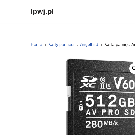
lpwj.pl
Przejdź
do
treści
Home
\
Karty pamięci
\
Angelbird
\
Karta pamięci 