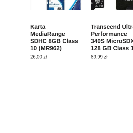
Karta
Transcend Ultr
MediaRange
Performance
SDHC 8GB Class
340S MicroSD
10 (MR962)
128 GB Class 
UHS-I/U3 A2 V
26,00
zł
89,99
zł
(TS128GUSD34