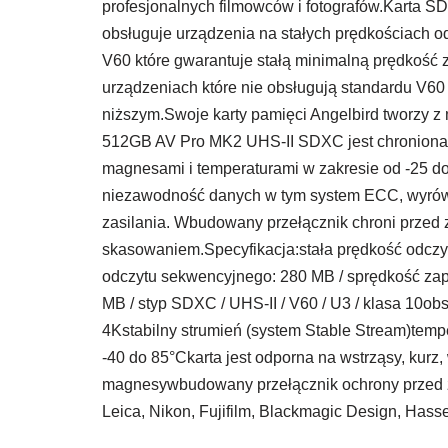
profesjonalnych filmowców i fotografów.Karta S
obsługuje urządzenia na stałych prędkościach od
V60 które gwarantuje stałą minimalną prędkość
urządzeniach które nie obsługują standardu V60
niższym.Swoje karty pamięci Angelbird tworzy z
512GB AV Pro MK2 UHS-II SDXC jest chroniona 
magnesami i temperaturami w zakresie od -25 do
niezawodność danych w tym system ECC, wyrówna
zasilania. Wbudowany przełącznik chroni przed
skasowaniem.Specyfikacja:stała prędkość odczyt
odczytu sekwencyjnego: 280 MB / sprędkość zap
MB / styp SDXC / UHS-II / V60 / U3 / klasa 10obs
4Kstabilny strumień (system Stable Stream)temp
-40 do 85°Ckarta jest odporna na wstrząsy, kurz
magnesywbudowany przełącznik ochrony przed z
Leica, Nikon, Fujifilm, Blackmagic Design, Hass