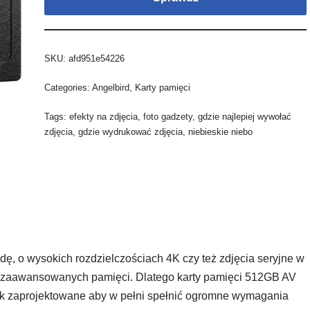
SKU:
afd951e54226
Categories:
Angelbird
,
Karty pamięci
Tags:
efekty na zdjęcia
,
foto gadzety
,
gdzie najlepiej wywołać
zdjęcia
,
gdzie wydrukować zdjęcia
,
niebieskie niebo
undę, o wysokich rozdzielczościach 4K czy też zdjęcia seryjne w
ie zaawansowanych pamięci. Dlatego karty pamięci 512GB AV
ak zaprojektowane aby w pełni spełnić ogromne wymagania