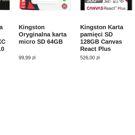
a
Kingston
Kingston Karta
Oryginalna karta
pamięci SD
XC
micro SD 64GB
128GB Canvas
10
React Plus
30
300/260 UHS-II U3
99,99
zł
526,00
zł
0S)