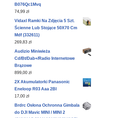
B076Qc1Mvq
74,99
zł
Vidaxl Ramki Na Zdjęcia 5 Szt.
Ścienne Lub Stojące 50X70 Cm
Mdf (332611)
269,83
zł
Audizio Miniwieża
Cd/Bt/Dab+/Radio Internetowe
Brązowe
899,00
zł
2X Akumulatorki Panasonic
Eneloop R03 Aaa 2Bl
17,00
zł
Brdrc Osłona Ochronna Gimbala
do DJI Mavic MINI / MINI 2