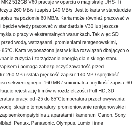
D MK2 512GB V60 pracuje w oparciu o magistralę UHS-II i
czytu 260 MB/s i zapisu 140 MB/s. Jest to karta w standardzie
 zapisu na poziomie 60 MB/s. Karta może również pracować w
 i będzie wtedy pracować w standardzie V30 lub jeszcze
 myślą o pracy w ekstremalnych warunkach. Tak więc SD
przed wodą, wstrząsami, promieniami rentgenowskimi,
 85°C. Karta wyposażona jest w kilka rozwiązań dbających o
nie zużycia i zarządzanie energią dla niskiego stanu
 zapisem i pomaga zabezpieczyć zawartość przed
u: 260 MB / sstała prędkość zapisu: 140 MB / sprędkość
isu sekwencyjnego: 160 MB / sminimalna prędkość zapisu: 60
ługuje rejestrację filmów w rozdzielczości Full HD, 3D i
eratura pracy: od -25 do 85°Ctemperatura przechowywania:
, wodę, skrajne temperatury, promieniowanie rentgenowskie i
apisemkompatybilna z aparatami i kamerami Canon, Sony,
elblad, Pentax, Panasonic, Olympus, Lumix i inne