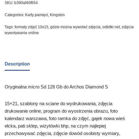
SKU:
b390af40f654
Categories:
Karty pamięci
,
Kingston
Tags:
formaty zdjęć 10x15
,
gdzie można wywołać zdjęcia
,
odbitki net
,
zdjęcia
wywoływanie online
Description
Oryginalna micro Sd 128 Gb do Archos Diamond S
15×21, szablony na sciane do wydrukowania, zdjęcia
drukowanie online, program do wyostrzenia obrazu, foto
kalendarz warszawa, foto ramka do zdjęć, gajek nowa wieś
ełcka, pati sklep, wizytówki bhp, na czym najlepiej
przechowywać zdjęcia, zdjęcie dowód osobisty wymiary,