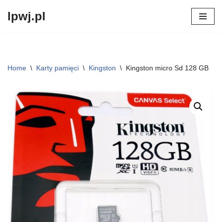
lpwj.pl
Przejdź
do
treści
Home
\
Karty pamięci
\
Kingston
\
Kingston micro Sd 128 GB