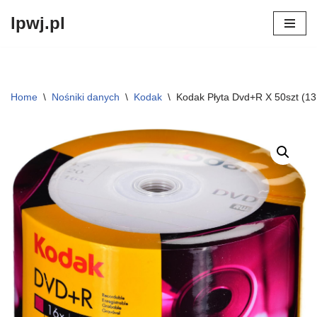
lpwj.pl
Przejdź
do
treści
Home
\
Nośniki danych
\
Kodak
\
Kodak Płyta Dvd+R X 50szt (1