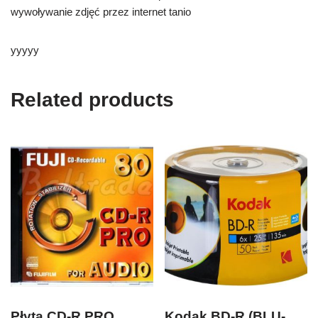
wywoływanie zdjęć przez internet tanio
yyyyy
Related products
Płyta CD-R PRO
Kodak BD-R (BLU-