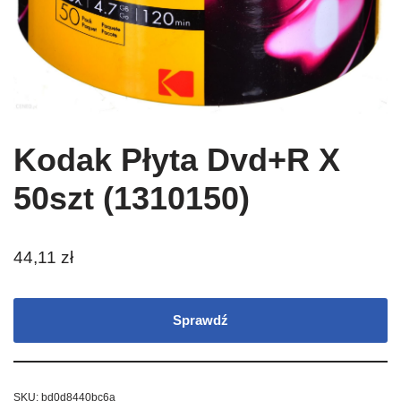
Kodak Płyta Dvd+R X
50szt (1310150)
44,11
zł
Sprawdź
SKU:
bd0d8440bc6a