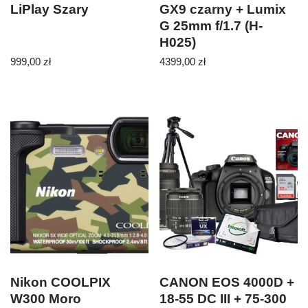
LiPlay Szary
GX9 czarny + Lumix
G 25mm f/1.7 (H-
H025)
999,00
zł
4399,00
zł
Nikon COOLPIX
CANON EOS 4000D +
W300 Moro
18-55 DC III + 75-300