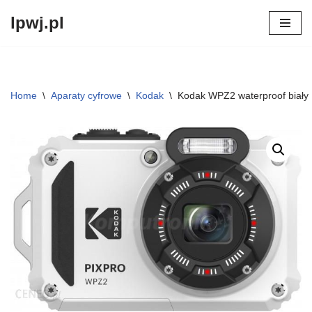
lpwj.pl
Przejdź
do
treści
Home
\
Aparaty cyfrowe
\
Kodak
\
Kodak WPZ2 waterproof biały