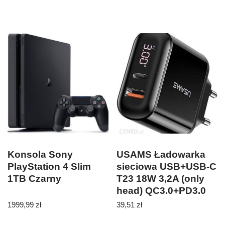
Konsola Sony
USAMS Ładowarka
PlayStation 4 Slim
sieciowa USB+USB-C
1TB Czarny
T23 18W 3,2A (only
head) QC3.0+PD3.0
Fast Charging
1999,99
zł
39,51
zł
czarny/black