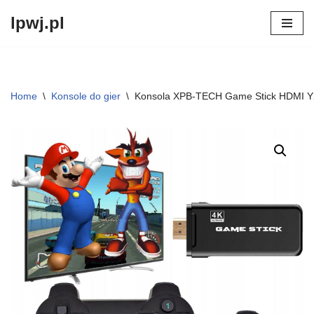
lpwj.pl
Przejdź
do
treści
Home
\
Konsole do gier
\
Konsola XPB-TECH Game Stick HDMI Y2