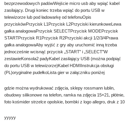
bezprzewodowych padówWejście micro usb aby wpiąć kabel
zasilający. Drugi koniec trzeba wpiąć do portu USB w
telewizorze lub pod ładowarkę od telefonuOpis
przyciskówPrzycisk L1Przycisk L2Przyciski kierunkoweLewa
gałka analogowaPrzycisk SELECTPrzycisk MODEPrzycisk
STARTPrzycisk R1Przycisk R2Przyciski akcji 1/2/3/4Prawa
gałka analogowaAby wyjść z gry aby uruchomić inną trzeba
jednocześnie wcisnąć przycisk „START” i „SELECT”W
zestawieKonsola2 padyKabel zasilający USB (można podpiąć
do portu USB w telewizorze)Kabel HDMIInstrukcja obsługi
(PL)oryginalne pudełkoLista gier w załączniku poniżej
gdzie można wydrukować zdjęcia, sklepy rossmann lublin,
obudowy silikonowe na telefon, ramka na zdjęcia 15×21, płótnie,
foto kośmider strzelce opolskie, bombki z logo allegro, druk z 10
yyyyy