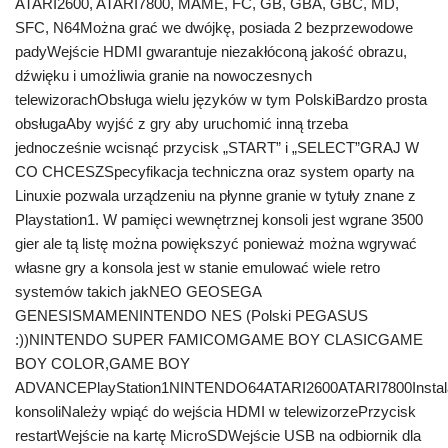
ATARI2600, ATARI7800, MAME, FC, GB, GBA, GBC, MD,
SFC, N64Można grać we dwójkę, posiada 2 bezprzewodowe
padyWejście HDMI gwarantuje niezakłóconą jakość obrazu,
dźwięku i umożliwia granie na nowoczesnych
telewizorachObsługa wielu języków w tym PolskiBardzo prosta
obsługaAby wyjść z gry aby uruchomić inną trzeba
jednocześnie wcisnąć przycisk „START” i „SELECT”GRAJ W
CO CHCESZSpecyfikacja techniczna oraz system oparty na
Linuxie pozwala urządzeniu na płynne granie w tytuły znane z
Playstation1. W pamięci wewnętrznej konsoli jest wgrane 3500
gier ale tą listę można powiększyć ponieważ można wgrywać
własne gry a konsola jest w stanie emulować wiele retro
systemów takich jakNEO GEOSEGA
GENESISMAMENINTENDO NES (Polski PEGASUS
:))NINTENDO SUPER FAMICOMGAME BOY CLASICGAME
BOY COLOR,GAME BOY
ADVANCEPlayStation1NINTENDO64ATARI2600ATARI7800Instal
konsoliNależy wpiąć do wejścia HDMI w telewizorzePrzycisk
restartWejście na kartę MicroSDWejście USB na odbiornik dla