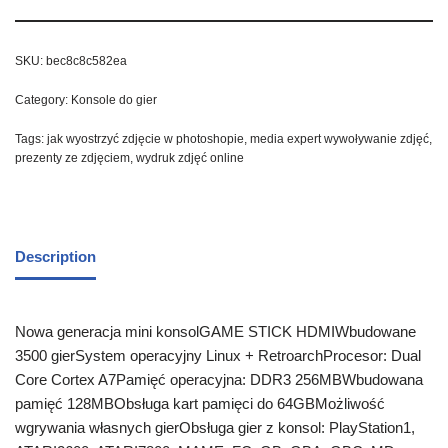
SKU:
bec8c8c582ea
Category:
Konsole do gier
Tags:
jak wyostrzyć zdjęcie w photoshopie
,
media expert wywoływanie zdjęć
,
prezenty ze zdjęciem
,
wydruk zdjęć online
Description
Nowa generacja mini konsolGAME STICK HDMIWbudowane
3500 gierSystem operacyjny Linux + RetroarchProcesor: Dual
Core Cortex A7Pamięć operacyjna: DDR3 256MBWbudowana
pamięć 128MBObsługa kart pamięci do 64GBMożliwość
wgrywania własnych gierObsługa gier z konsol: PlayStation1,