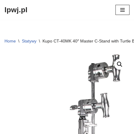
lpwj.pl
Przejdź
do
treści
Home
\
Statywy
\
Kupo CT-40MK 40″ Master C-Stand with Turtle Ba