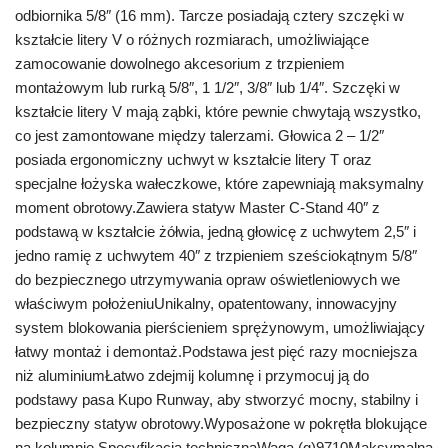
odbiornika 5/8″ (16 mm). Tarcze posiadają cztery szczęki w
kształcie litery V o różnych rozmiarach, umożliwiające
zamocowanie dowolnego akcesorium z trzpieniem
montażowym lub rurką 5/8″, 1 1/2″, 3/8″ lub 1/4″. Szczęki w
kształcie litery V mają ząbki, które pewnie chwytają wszystko,
co jest zamontowane między talerzami. Głowica 2 – 1/2″
posiada ergonomiczny uchwyt w kształcie litery T oraz
specjalne łożyska wałeczkowe, które zapewniają maksymalny
moment obrotowy.Zawiera statyw Master C-Stand 40″ z
podstawą w kształcie żółwia, jedną głowicę z uchwytem 2,5″ i
jedno ramię z uchwytem 40″ z trzpieniem sześciokątnym 5/8″
do bezpiecznego utrzymywania opraw oświetleniowych we
właściwym położeniuUnikalny, opatentowany, innowacyjny
system blokowania pierścieniem sprężynowym, umożliwiający
łatwy montaż i demontaż.Podstawa jest pięć razy mocniejsza
niż aluminiumŁatwo zdejmij kolumnę i przymocuj ją do
podstawy pasa Kupo Runway, aby stworzyć mocny, stabilny i
bezpieczny statyw obrotowy.Wyposażone w pokrętła blokujące
na kolumnie.Specyfikacja technicznaWaga (g)9710Maksymalna