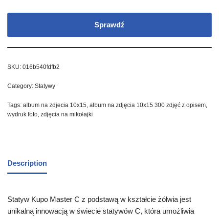
Sprawdź
SKU:
016b540fdfb2
Category:
Statywy
Tags:
album na zdjecia 10x15
,
album na zdjęcia 10x15 300 zdjęć z opisem
,
wydruk foto
,
zdjęcia na mikołajki
Description
Statyw Kupo Master C z podstawą w kształcie żółwia jest
unikalną innowacją w świecie statywów C, która umożliwia