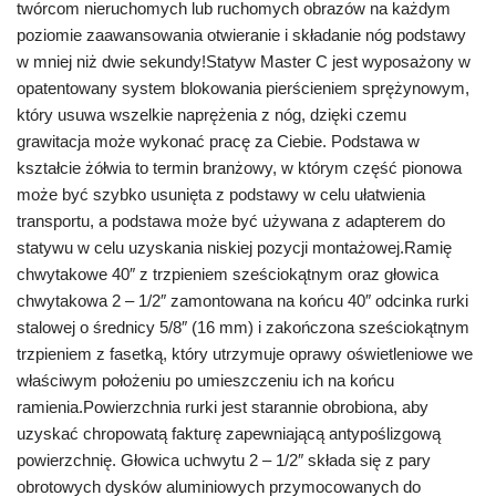
twórcom nieruchomych lub ruchomych obrazów na każdym
poziomie zaawansowania otwieranie i składanie nóg podstawy
w mniej niż dwie sekundy!Statyw Master C jest wyposażony w
opatentowany system blokowania pierścieniem sprężynowym,
który usuwa wszelkie naprężenia z nóg, dzięki czemu
grawitacja może wykonać pracę za Ciebie. Podstawa w
kształcie żółwia to termin branżowy, w którym część pionowa
może być szybko usunięta z podstawy w celu ułatwienia
transportu, a podstawa może być używana z adapterem do
statywu w celu uzyskania niskiej pozycji montażowej.Ramię
chwytakowe 40″ z trzpieniem sześciokątnym oraz głowica
chwytakowa 2 – 1/2″ zamontowana na końcu 40″ odcinka rurki
stalowej o średnicy 5/8″ (16 mm) i zakończona sześciokątnym
trzpieniem z fasetką, który utrzymuje oprawy oświetleniowe we
właściwym położeniu po umieszczeniu ich na końcu
ramienia.Powierzchnia rurki jest starannie obrobiona, aby
uzyskać chropowatą fakturę zapewniającą antypoślizgową
powierzchnię. Głowica uchwytu 2 – 1/2″ składa się z pary
obrotowych dysków aluminiowych przymocowanych do