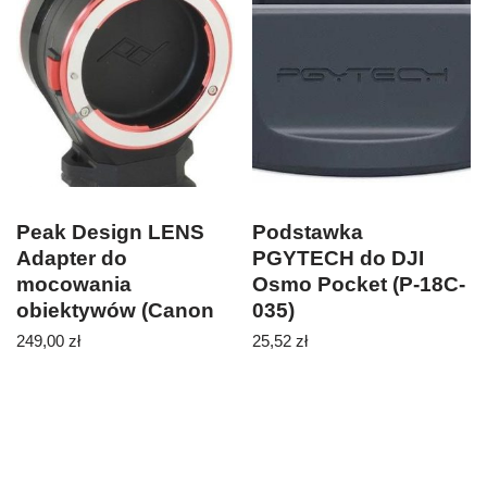
Peak Design LENS
Podstawka
Adapter do
PGYTECH do DJI
mocowania
Osmo Pocket (P-18C-
obiektywów (Canon
035)
EF)
249,00
zł
25,52
zł