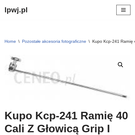
lpwj.pl
Przejdź
do
treści
Home
\
Pozostałe akcesoria fotograficzne
\
Kupo Kcp-241 Ramię 4
Kupo Kcp-241 Ramię 40
Cali Z Głowicą Grip I