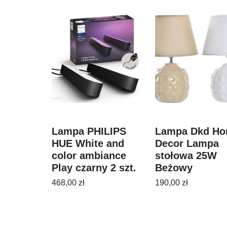
Lampa PHILIPS
Lampa Dkd H
HUE White and
Decor Lampa
color ambiance
stołowa 25W
Play czarny 2 szt.
Beżowy
7820230P7
Jasnobrązowy
468,00
zł
190,00
zł
220 V (2 Sztuk)
(23 23 34 cm)