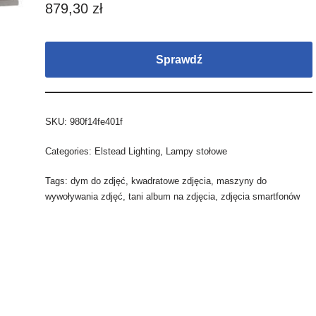
879,30
zł
Sprawdź
SKU:
980f14fe401f
Categories:
Elstead Lighting
,
Lampy stołowe
Tags:
dym do zdjęć
,
kwadratowe zdjęcia
,
maszyny do
wywoływania zdjęć
,
tani album na zdjęcia
,
zdjęcia smartfonów