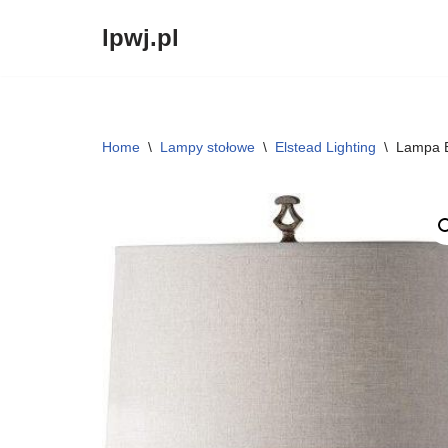
lpwj.pl
Przejdź
do
treści
Home
\
Lampy stołowe
\
Elstead Lighting
\
Lampa 