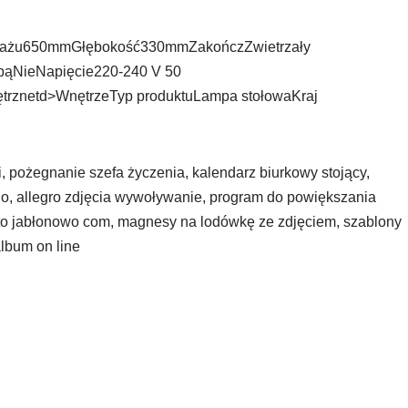
tażu650mmGłębokość330mmZakończZwietrzały
ąNieNapięcie220-240 V 50
rznetd>WnętrzeTyp produktuLampa stołowaKraj
ki, pożegnanie szefa życzenia, kalendarz biurkowy stojący,
colo, allegro zdjęcia wywoływanie, program do powiększania
foto jabłonowo com, magnesy na lodówkę ze zdjęciem, szablony
lbum on line