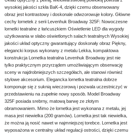
wysokiej jakości szkła BaK-4, dzięki czemu obserwowany
obraz jest kontrastowy i doskonale odwzorowuje kolory. Główne
cechy lornetek z serii Levenhuk Broadway 325F: Nowoczesne
lornetki teatralne z łańcuszkiem Oświetlenie LED dla wygody
użytkowania w słabo oświetlonych salach teatralnych Wysokiej
jakości układ optyczny gwarantujący doskonały obraz Piękny,
elegancki korpus wykonany z metalu Lekka, kompaktowa
konstrukcja Lornetka teatralna Levenhuk Broadway jest nie
tylko praktycznym przyrządem umożliwiającym obserwację
sceny w najdrobniejszych szczegółach, ale stanowi również
stylowe akcesorium. Elegancka lornetka teatralna dobrze
komponuje się z suknią wieczorową i pozwala uczestniczyć w
przedstawieniu na zupełnie nowy sposób. Model Broadway
325F posiada srebrny, matową barwę ze złotym
obramowaniem. Mimo że lornetka jest wykonana z metalu, jej
masa jest niewielka (200 gramów). Lornetka jest tak niewielka,
że można ją nosić nawet w najmniejszej torebce. Lornetka jest
wyposażona w centralny układ regulacji ostrości, dzięki czemu