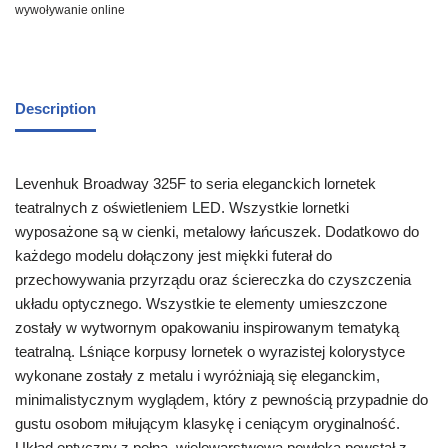
wywoływanie online
Description
Levenhuk Broadway 325F to seria eleganckich lornetek
teatralnych z oświetleniem LED. Wszystkie lornetki
wyposażone są w cienki, metalowy łańcuszek. Dodatkowo do
każdego modelu dołączony jest miękki futerał do
przechowywania przyrządu oraz ściereczka do czyszczenia
układu optycznego. Wszystkie te elementy umieszczone
zostały w wytwornym opakowaniu inspirowanym tematyką
teatralną. Lśniące korpusy lornetek o wyrazistej kolorystyce
wykonane zostały z metalu i wyróżniają się eleganckim,
minimalistycznym wyglądem, który z pewnością przypadnie do
gustu osobom miłującym klasykę i ceniącym oryginalność.
Układ optyczny z pełną, wielowarstwową powłoką powstał z