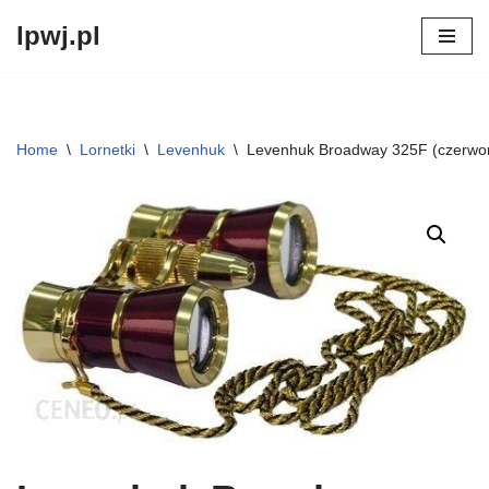
lpwj.pl
Przejdź
do
treści
Home
\
Lornetki
\
Levenhuk
\
Levenhuk Broadway 325F (czerwon