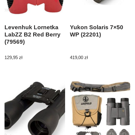
Levenhuk Lornetka
Yukon Solaris 7×50
LabZZ B2 Red Berry
WP (22201)
(79569)
129,95
zł
419,00
zł