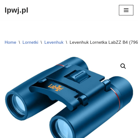
lpwj.pl
Przejdź
do
treści
Home
\
Lornetki
\
Levenhuk
\
Levenhuk Lornetka LabZZ B4 (796