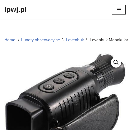
lpwj.pl
Przejdź
do
treści
Home
\
Lunety obserwacyjne
\
Levenhuk
\
Levenhuk Monokular 