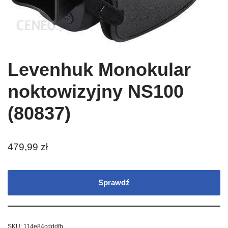
Levenhuk Monokular
noktowizyjny NS100
(80837)
479,99
zł
Sprawdź
SKU:
114e84cdddfb