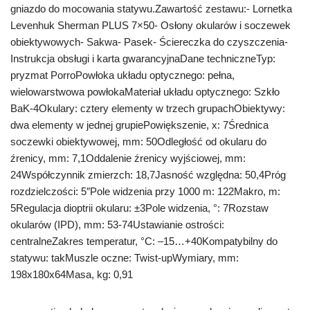
gniazdo do mocowania statywu.Zawartość zestawu:- Lornetka
Levenhuk Sherman PLUS 7×50- Osłony okularów i soczewek
obiektywowych- Sakwa- Pasek- Ściereczka do czyszczenia-
Instrukcja obsługi i karta gwarancyjnaDane techniczneTyp:
pryzmat PorroPowłoka układu optycznego: pełna,
wielowarstwowa powłokaMateriał układu optycznego: Szkło
BaK-4Okulary: cztery elementy w trzech grupachObiektywy:
dwa elementy w jednej grupiePowiększenie, x: 7Średnica
soczewki obiektywowej, mm: 50Odległość od okularu do
źrenicy, mm: 7,1Oddalenie źrenicy wyjściowej, mm:
24Współczynnik zmierzch: 18,7Jasność względna: 50,4Próg
rozdzielczości: 5″Pole widzenia przy 1000 m: 122Makro, m:
5Regulacja dioptrii okularu: ±3Pole widzenia, °: 7Rozstaw
okularów (IPD), mm: 53-74Ustawianie ostrości:
centralneZakres temperatur, °C: –15…+40Kompatybilny do
statywu: takMuszle oczne: Twist-upWymiary, mm:
198x180x64Masa, kg: 0,91