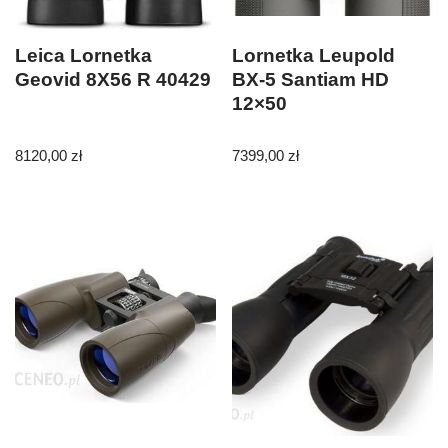
Leica Lornetka
Lornetka Leupold
Geovid 8X56 R 40429
BX-5 Santiam HD
12×50
8120,00
zł
7399,00
zł