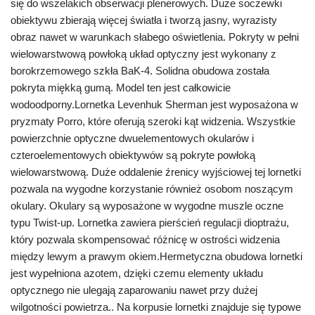
się do wszelakich obserwacji plenerowych. Duże soczewki
obiektywu zbierają więcej światła i tworzą jasny, wyrazisty
obraz nawet w warunkach słabego oświetlenia. Pokryty w pełni
wielowarstwową powłoką układ optyczny jest wykonany z
borokrzemowego szkła BaK-4. Solidna obudowa została
pokryta miękką gumą. Model ten jest całkowicie
wodoodporny.Lornetka Levenhuk Sherman jest wyposażona w
pryzmaty Porro, które oferują szeroki kąt widzenia. Wszystkie
powierzchnie optyczne dwuelementowych okularów i
czteroelementowych obiektywów są pokryte powłoką
wielowarstwową. Duże oddalenie źrenicy wyjściowej tej lornetki
pozwala na wygodne korzystanie również osobom noszącym
okulary. Okulary są wyposażone w wygodne muszle oczne
typu Twist-up. Lornetka zawiera pierścień regulacji dioptrażu,
który pozwala skompensować różnicę w ostrości widzenia
między lewym a prawym okiem.Hermetyczna obudowa lornetki
jest wypełniona azotem, dzięki czemu elementy układu
optycznego nie ulegają zaparowaniu nawet przy dużej
wilgotności powietrza.. Na korpusie lornetki znajduje się typowe