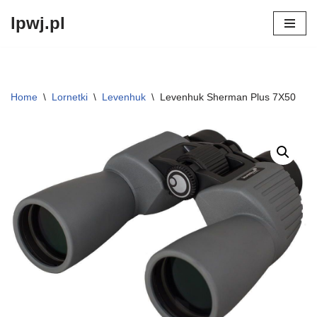
lpwj.pl
Przejdź
do
treści
Home
\
Lornetki
\
Levenhuk
\
Levenhuk Sherman Plus 7X50